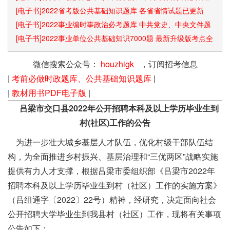
识点和速算技巧
[电子书]2022省考版公共基础知识题库 各省省情试题已更新
[电子书]2022事业编时事政治必考题库 中共党史、中央文件题
库已更新
[电子书]2022事业单位公共基础知识7000题 最新升级版考点全
覆盖
微信搜索公众号：
houzhigk
，订阅招考信息
|
考前必做时政题库、公共基础知识题库
|
|
教材用书PDF电子版
|
吕梁市交口县2022年公开招聘本科及以上学历毕业生到
村(社区)工作的公告
为进一步壮大城乡基层人才队伍，优化村级干部队伍结
构，为全面推进乡村振兴、基层治理和“三优两区”战略实施
提供有力人才支撑，根据吕梁市委组织部《吕梁市2022年
招聘本科及以上学历毕业生到村（社区）工作的实施方案》
（吕组通字〔2022〕22号）精神，经研究，决定面向社会
公开招聘大学毕业生到我县村（社区）工作，现将有关事项
公告如下：