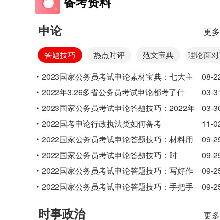
备考资料
申论
更多
答题技巧
热点时评
范文宝典
理论面对
2023国家公务员考试申论素材宝典：七大主
08-2
题优秀金句
2022年3.26多省公务员考试申论都考了什
03-3
么，试卷一样吗？
2023国家公务员考试申论答题技巧：2022年
03-3
两会热点议题合集（超全）
2022国考申论行政执法类如何备考
11-0
2022国家公务员考试申论答题技巧：材料用
09-2
得巧 开头写得好
2022国家公务员考试申论答题技巧：时
09-2
政“点亮”文章写作
2022国家公务员考试申论答题技巧：写好作
09-2
文结尾 给文章增添光彩
2022国家公务员考试申论答题技巧：手把手
09-2
教你5分钟“搞定”文章结尾
时事政治
更多