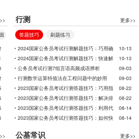
行测
>>
更多>>
面
答题技巧
刷题练习
2
2024国家公务员考试行测解题技巧：巧用确
10-13
1
定性信息解逻辑判断题:
2024国家公务员考试行测解题技巧：快速解
10-13
0
决平均数增长率问题
公务员考试行测7组言语高频成语辨析
09-03
2
行测数学运算特值法在工程问题中的妙用
09-03
5
2023国家公务员考试行测答题技巧：巧用指
08-22
5
代词解主旨观点题
2023国家公务员考试行测答题技巧：解决排
08-22
5
列组合的三大方法
2023国家公务员考试行测答题技巧：利用代
08-14
5
入法巧解朴素逻辑题
2023国家公务员考试行测答题技巧：如何快
08-14
速求解比重增长量
公基常识
>>
更多>>