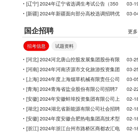
录基层公务员18人公告
[辽宁]
2024年辽宁省选调生考试公告（350
03-1
人）
[新疆]
2024年新疆面向部分高校选调招聘优
03-0
秀大学毕业生公告(3782人)
国企招聘
更多
招考信息
试题资料
[河北]
2024河北唐山控股发展集团股份有限
03-2
公司招聘3人启示
[河南]
2024年河南济源市文化旅游投资集团
03-2
招聘中层管理人员及工作人员59人公告
[上海]
2024年度上海烟草机械有限责任公司
03-0
招聘17人公告
[青海]
2024青海省盐业股份有限公司招聘7
02-2
人公告
[安徽]
2024年安徽蚌埠投资集团有限公司上
02-1
半年公开招聘工作人员17人公告
[湖北]
2024湖北省新能源有限公司社会招聘
02-1
13人公告
[安徽]
2024年度安徽合肥热电集团高技术型
02-1
人才招聘24人公告
[浙江]
2024年浙江台州市路桥区商都农汇电
02-1