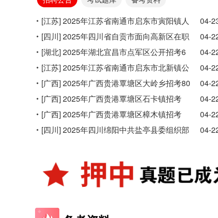
[江苏]
2025年江苏省南通市启东市寅阳镇人
04-2
民政府公开招考6名后备村干部公告
[四川]
2025年四川省自贡市面向高新区在职
04-2
网格员定向招用40名社区专职工作者的公告
[湖北]
2025年湖北宜昌市点军区公开招考6
04-2
名社区专职工作人员(网格员)公告
[江苏]
2025年江苏省南通市启东市北新镇公
04-2
开招录4名村干部简章
[广西]
2025年广西贵港覃塘区大岭乡招考80
04-2
名储备村“两委”后备人才公告
[广西]
2025年广西贵港覃塘区石卡镇招考
04-2
152名储备村（社区）“两委”后备人才公告
[广西]
2025年广西贵港覃塘区樟木镇招考
04-2
200名储备村（居）“两委” 后备人才公告
[四川]
2025年四川绵阳中共盐亭县委组织部
04-2
中共盐亭县委社会工作部招考社区工作者29
名公告