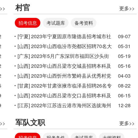
聘公安机关辅警20人公告
村官
>>
更多>>
招考信息
考试题库
备考资料
2
[宁夏]
2023年宁夏固原市隆德县招考城市社
09-07
2
区工作人员公告
[山西]
2023年山西临汾市尧都区招聘70名大
05-31
2
学毕业生到村(社区)工作公告
[广东]
2023年5月广东深圳市福田区沙头街
05-19
2
道办事处选用图书馆场馆管理员3人公告
[山西]
2023年山西吕梁市交城县招聘本科及
05-16
2
以上学历毕业生到村(社区)工作公告
[山西]
2023年山西忻州市繁峙县从优秀村党
04-03
5
组织书记中专项招聘乡镇事业编制人员公告
[甘肃]
2022年甘肃张掖市临泽县招聘26名专
08-22
9
职社区工作者公告
[山西]
2022年山西吕梁市交口县招聘本科及
06-15
9
以上学历毕业生到村工作公告(40人)
[江苏]
2022年江苏连云港市海州区选拔海州
12-28
籍优秀大学生回本村任职公告
军队文职
>>
更多>>
招考信息
报考条件
考试题库
大纲资料