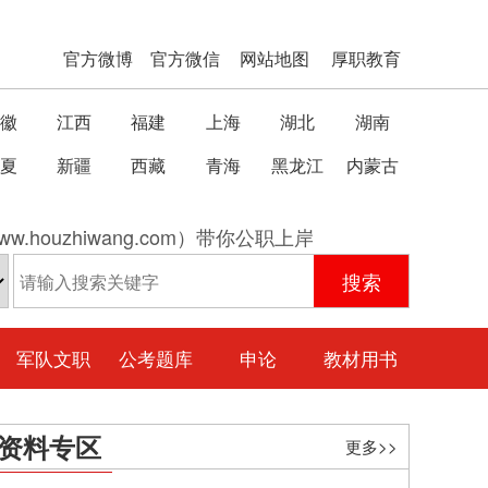
官方微博
官方微信
网站地图
厚职教育
徽
江西
福建
上海
湖北
湖南
夏
新疆
西藏
青海
黑龙江
内蒙古
w.houzhiwang.com）带你公职上岸
军队文职
公考题库
申论
教材用书
资料专区
更多>>