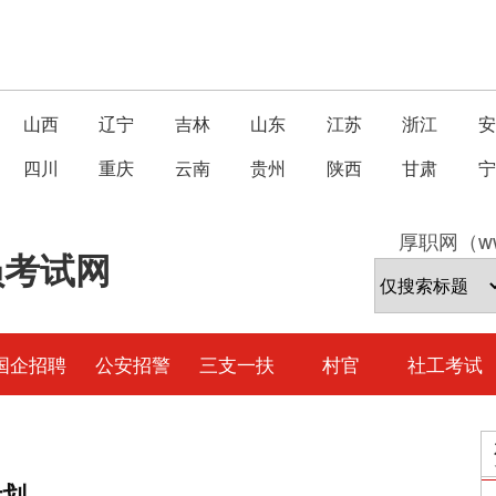
山西
辽宁
吉林
山东
江苏
浙江
安
四川
重庆
云南
贵州
陕西
甘肃
宁
厚职网（ww
员考试网
国企招聘
公安招警
三支一扶
村官
社工考试
计划