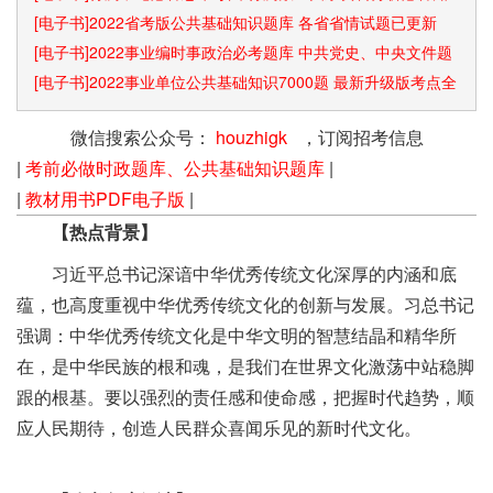
识点和速算技巧
[电子书]2022省考版公共基础知识题库 各省省情试题已更新
[电子书]2022事业编时事政治必考题库 中共党史、中央文件题
库已更新
[电子书]2022事业单位公共基础知识7000题 最新升级版考点全
覆盖
微信搜索公众号：
houzhigk
，订阅招考信息
|
考前必做时政题库、公共基础知识题库
|
|
教材用书PDF电子版
|
【热点背景】
习近平总书记深谙中华优秀传统文化深厚的内涵和底
蕴，也高度重视中华优秀传统文化的创新与发展。习总书记
强调：中华优秀传统文化是中华文明的智慧结晶和精华所
在，是中华民族的根和魂，是我们在世界文化激荡中站稳脚
跟的根基。要以强烈的责任感和使命感，把握时代趋势，顺
应人民期待，创造人民群众喜闻乐见的新时代文化。