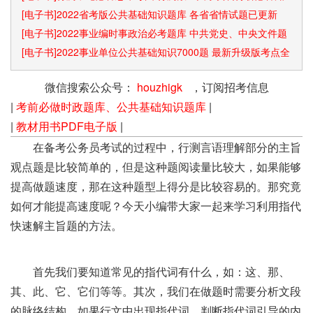
识点和速算技巧
[电子书]2022省考版公共基础知识题库 各省省情试题已更新
[电子书]2022事业编时事政治必考题库 中共党史、中央文件题
库已更新
[电子书]2022事业单位公共基础知识7000题 最新升级版考点全
覆盖
微信搜索公众号：
houzhigk
，订阅招考信息
|
考前必做时政题库、公共基础知识题库
|
|
教材用书PDF电子版
|
在备考公务员考试的过程中，行测言语理解部分的主旨
观点题是比较简单的，但是这种题阅读量比较大，如果能够
提高做题速度，那在这种题型上得分是比较容易的。那究竟
如何才能提高速度呢？今天小编带大家一起来学习利用指代
快速解主旨题的方法。
首先我们要知道常见的指代词有什么，如：这、那、
其、此、它、它们等等。其次，我们在做题时需要分析文段
的脉络结构，如果行文中出现指代词，判断指代词引导的内