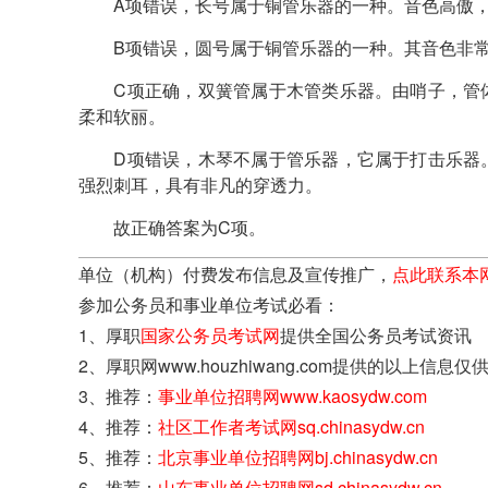
A项错误，长号属于铜管乐器的一种。音色高傲，
B项错误，圆号属于铜管乐器的一种。其音色非常丰
C项正确，双簧管属于木管类乐器。由哨子，管体
柔和软丽。
D项错误，木琴不属于管乐器，它属于打击乐器。
强烈刺耳，具有非凡的穿透力。
故正确答案为C项。
单位（机构）付费发布信息及宣传推广，
点此联系本
参加公务员和事业单位考试必看：
1、厚职
国家公务员考试网
提供全国公务员考试资讯
2、厚职网www.houzhiwang.com提供的以
3、推荐：
事业单位招聘网www.kaosydw.com
4、推荐：
社区工作者考试网sq.chinasydw.cn
5、推荐：
北京事业单位招聘网bj.chinasydw.cn
6、推荐：
山东事业单位招聘网sd.chinasydw.cn