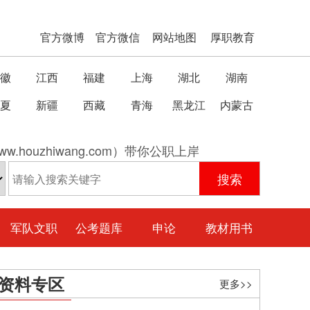
官方微博
官方微信
网站地图
厚职教育
徽
江西
福建
上海
湖北
湖南
夏
新疆
西藏
青海
黑龙江
内蒙古
w.houzhiwang.com）带你公职上岸
军队文职
公考题库
申论
教材用书
资料专区
更多>>