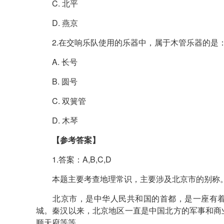
C. 北平
D. 燕京
2.在交响乐队使用的乐器中，属于木管乐器的是
A. 长号
B. 圆号
C. 双簧管
D. 木琴
【参考答案】
1.答案：A,B,C,D
本题主要考查地理常识，主要涉及北京市的别称
北京市，是中华人民共和国的首都，是一座有着
城。秦汉以来，北京地区一直是中国北方的军事和商
顺天府等等。