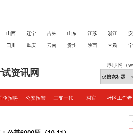
山西
辽宁
吉林
山东
江苏
浙江
安
四川
重庆
云南
贵州
陕西
甘肃
宁
厚职网（ww
考试资讯网
国企招聘
公安招警
三支一扶
村官
社区工作者
公基6000题（10.11）