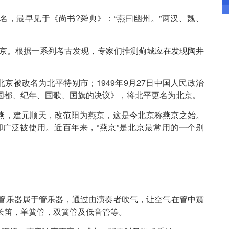
，最早见于《尚书?舜典》：“燕曰幽州。”两汉、魏、
。
京。根据一系列考古发现，专家们推测蓟城应在发现陶井
被改名为北平特别市；1949年9月27日中国人民政治
国都、纪年、国歌、国旗的决议》，将北平更名为北京。
，建元顺天，改范阳为燕京，这是今北京称燕京之始。
广泛被使用。近百年来，“燕京”是北京最常用的一个别
乐器属于管乐器，通过由演奏者吹气，让空气在管中震
长笛，单簧管，双簧管及低音管等。