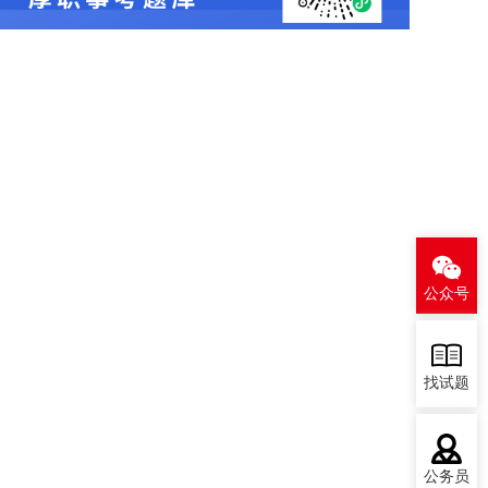
公众号
找试题
公务员