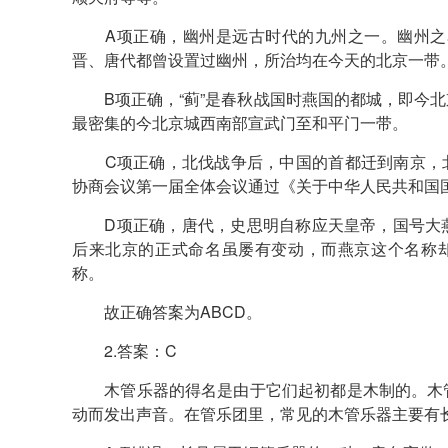
A项正确，幽州是远古时代的九州之一。幽州之名
晋、唐代都曾设置过幽州，所治均在今天的北京一带
B项正确，“蓟”是春秋战国时燕国的都城，即今北
最密集的今北京城西南部宣武门至和平门一带。
C项正确，北伐战争后，中国的首都迁到南京，北京
协商会议第一届全体会议通过《关于中华人民共和国
D项正确，唐代，史思明自称应天皇帝，国号大燕
后来北京的正式命名虽屡有变动，而燕京这个名称却
称。
故正确答案为ABCD。
2.答案：C
木管乐器的得名是由于它们起初都是木制的。木管
动而发出声音。在管乐团里，常见的木管乐器主要有