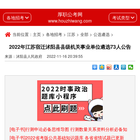
厚职公考网
各地招考
考试类型
www.houzhiwang.com
当前位置：
主页
>
各地招考
>
江苏
>
全部
>
公选遴选
>
2022年江苏宿迁沭阳县县级机关事业单位遴选73人公告
来源：沭阳县人民政府 2022-11-16 20:39:55
[电子书]行测申论必备思维导图 行测数量关系资料分析必备知
识点和速算技巧
[电子书]2022省考版公共基础知识题库 各省省情试题已更新