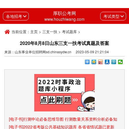
厚职公考网
各地招考
考试类型
www.houzhiwang.com
当前位置：
主页
>
三支一扶
>
考试题库
>
2020年8月8日山东三支一扶考试真题及答案
来源：山东事业单位招聘网sd.chinasydw.cn 2023-05-09 21:21:04
[电子书]行测申论必备思维导图 行测数量关系资料分析必备知
识点和速算技巧
[电子书]2022省考版公共基础知识题库 各省省情试题已更新