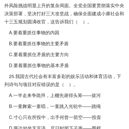
外风险挑战明显上升的复杂局面。全党全国要贯彻落实中央
决策部署，坚决打好三大攻坚战，确保全面建成小康社会和
十三五规划圆满收官，这告诉我们（ ）。
A.要着重抓住事物的内因
B.要着重抓住事物的主要矛盾
C.要着重抓住矛盾的主要方向
D.要着重抓住事物的基本矛盾
25.我国古代社会有丰富多彩的娱乐活动和体育活动，下
列诗句与项目对应错误的是（ ）。
A.一半走来争跪拜，上棚先谢得头筹——拔河
B.一童舞索一童唱，一童跳入光轮中——跳绳
C.寸心只在所投中，出手何曾一箭空——投壶
D.两边对坐无言语，尽日时闻下子声——围棋