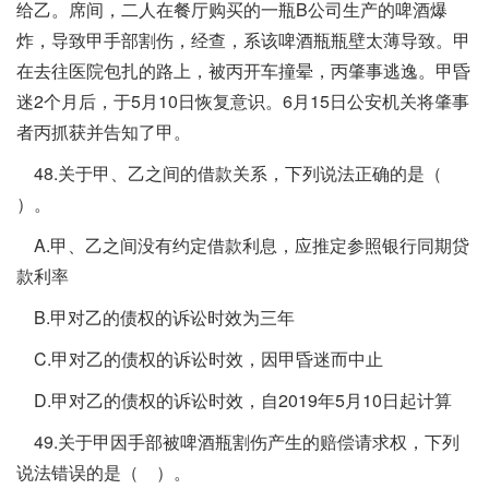
给乙。席间，二人在餐厅购买的一瓶B公司生产的啤酒爆
炸，导致甲手部割伤，经查，系该啤酒瓶瓶壁太薄导致。甲
在去往医院包扎的路上，被丙开车撞晕，丙肇事逃逸。甲昏
迷2个月后，于5月10日恢复意识。6月15日公安机关将肇事
者丙抓获并告知了甲。
48.关于甲、乙之间的借款关系，下列说法正确的是（
）。
A.甲、乙之间没有约定借款利息，应推定参照银行同期贷
款利率
B.甲对乙的债权的诉讼时效为三年
C.甲对乙的债权的诉讼时效，因甲昏迷而中止
D.甲对乙的债权的诉讼时效，自2019年5月10日起计算
49.关于甲因手部被啤酒瓶割伤产生的赔偿请求权，下列
说法错误的是（ ）。