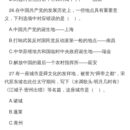
26.在中国共产党的发展历史上，一些地点具有重要意
义，下列选项中对应错误的是（ ）。
A.中国共产党的诞生地——上海
B.打响武装反对国民党反动派第一枪的地点——南昌
C.中华苏维埃共和国临时中央政府诞生地——瑞金
D.解放中国的最后一个农村指挥所——延安
27.有一座城市是舜文化的发祥地，被誉为“舜帝之都”，宋
代苏东坡在此任太守期间，写下《水调歌头·明月几时有》
《江城子·密州出猎》等名篇，这座城市是（ ）。
A.诸城
B.蓬莱
C.青州