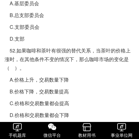
A.基层委员会
B.总支部委员会
C.支部委员会
D.支部
52.如果咖啡和茶叶有很强的替代关系，当茶叶的价格上
涨时，在其他条件不变的情况下，那么咖啡市场的变化是
（ ）。
A.价格上升，交易数量下降
B.价格下降，交易数量提高
C.价格和交易数量都会提高
D.价格和交易数量都会下降
53. 2019年，中国影视现实主义精品迭出。哪里有现实的
焦点，哪里就有与之相匹配的影像书写。《少年的你》《银
手机题库
微信平台
教材用书
事业单位网