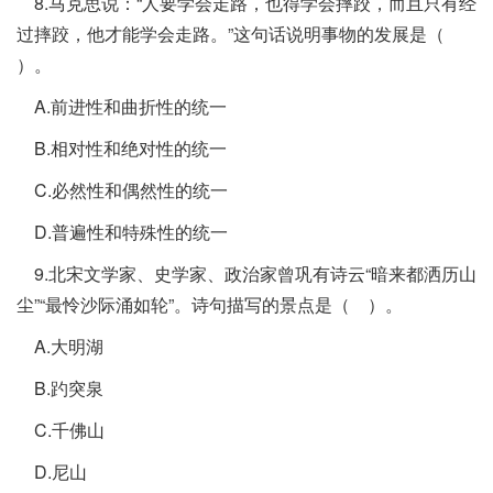
8.马克思说：“人要学会走路，也得学会摔跤，而且只有经
过摔跤，他才能学会走路。”这句话说明事物的发展是（
）。
A.前进性和曲折性的统一
B.相对性和绝对性的统一
C.必然性和偶然性的统一
D.普遍性和特殊性的统一
9.北宋文学家、史学家、政治家曾巩有诗云“暗来都洒历山
尘”“最怜沙际涌如轮”。诗句描写的景点是（ ）。
A.大明湖
B.趵突泉
C.千佛山
D.尼山