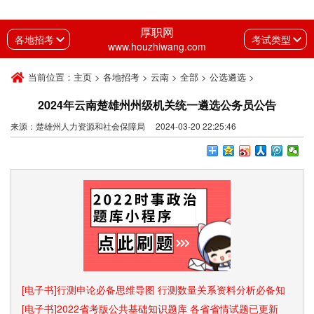
厚职网
各地招考
考试类型
www.houzhiwang.com
当前位置：
主页
>
各地招考
>
云南
>
全部
>
公选遴选
>
2024年云南楚雄州州级机关统一遴选公务员公告
来源：楚雄州人力资源和社会保障局 2024-03-20 22:25:46
[电子书]行测申论必备思维导图 行测数量关系资料分析必备知
识点和速算技巧
[电子书]2022省考版公共基础知识题库 各省省情试题已更新