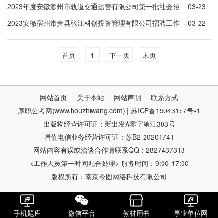
2023年度安徽滁州市轨道交通运营有限公司第一批社会招
03-23
聘公告
2023安徽宿州市萧县张江科创投资管理有限公司招聘工作
03-22
人员4人公告
首页
1
下一页
末页
网站首页
关于本站
网站声明
联系方式
厚职公考网(www.houzhiwang.com) | 苏ICP备19043157号-1
出版物经营许可证：新出发A零字第江303号
增值电信业务经营许可证：苏B2-20201741
网站内容有误或洽谈合作请联系QQ：2827437313
<工作人员第一时间配合处理> 服务时间：9:00-17:00
版权所有：南京今图网络科技有限公司
手机题库
微信平台
教材用书
事业单位网