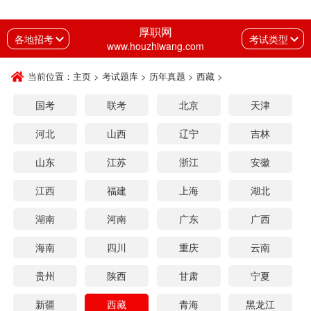
厚职网
各地招考
考试类型
www.houzhiwang.com
当前位置：
主页
>
考试题库
>
历年真题
>
西藏
>
国考
联考
北京
天津
河北
山西
辽宁
吉林
山东
江苏
浙江
安徽
江西
福建
上海
湖北
湖南
河南
广东
广西
海南
四川
重庆
云南
贵州
陕西
甘肃
宁夏
新疆
西藏
青海
黑龙江