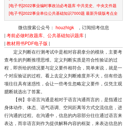
[电子书]2022事业编时事政治必考题库 中共党史、中央文件题
库已更新
[电子书]2022事业单位公共基础知识7000题 最新升级版考点全
覆盖
微信搜索公众号：
houzhigk
，订阅招考信息
|
考前必做时政题库、公共基础知识题库
|
|
教材用书PDF电子版
|
定义判断在行测考试中是相对容易拿分的模块，主要考
查考生的判断推理思维。定义判断实质是符合性验证的过
程，即所给的情况要与定义要件相符合，简单来说，就是一
个对应验证的过程。看上去定义判断难度并不大，但有些选
项往往具有迷惑性，会让一些考生忽略定义要件，仅凭主观
臆断就选出了答案。
【例】非语言沟通是相对于语言沟通而言的，是指通过
身体动作、体态、语气语调、空间距离等方式交流信息，进
行沟通的过程。在沟通中，信息的内容部分往往通过语言来
表达，而非语言则作为提供解释内容的框架，来表达信息的