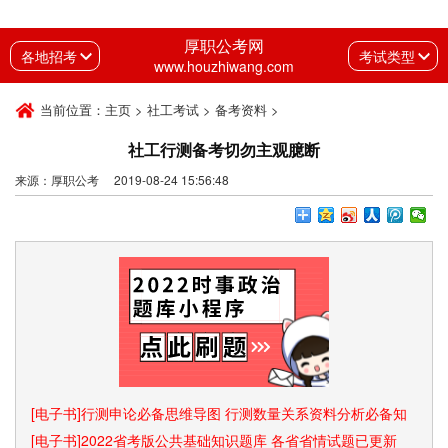
厚职公考网
各地招考
考试类型
www.houzhiwang.com
当前位置：
主页
>
社工考试
>
备考资料
>
社工行测备考切勿主观臆断
来源：厚职公考 2019-08-24 15:56:48
[电子书]行测申论必备思维导图 行测数量关系资料分析必备知
识点和速算技巧
[电子书]2022省考版公共基础知识题库 各省省情试题已更新