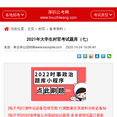
厚职公考网
各地招考
考试类型
www.houzhiwang.com
当前位置：
主页
>
村官
>
备考资料
>
2021年大学生村官考试题库（七）
来源：事业单位招聘网www.kaosydw.com 2020-10-24 16:06:40
[电子书]行测申论必备思维导图 行测数量关系资料分析必备知
识点和速算技巧
[电子书]2022省考版公共基础知识题库 各省省情试题已更新