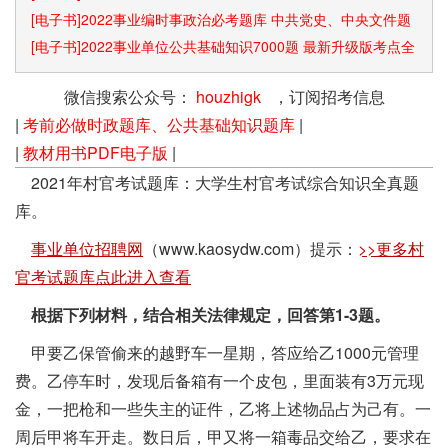
[电子书]2022事业编时事政治必考题库 中共党史、中央文件题
库已更新
[电子书]2022事业单位公共基础知识7000题 最新升级版考点全
覆盖
微信搜索公众号：
houzhigk
，订阅招考信息
|
考前必做时政题库、公共基础知识题库
|
|
教材用书PDF电子版
|
2021年村官考试题库：大学生村官考试综合知识全真题
库。
事业单位招聘网
（www.kaosydw.com）提示：
>>更多村
官考试题库点此进入查看
根据下列材料，结合相关法律规定，回答第1-3题。
甲要乙保管偷来的越野车一星期，答应给乙1000元管理
费。乙停车时，发现后备箱有一个皮包，里面装有3万元现
金，一把枪和一些失主的证件，乙将上述物品占为己有。一
周后甲将车开走。数日后，甲又将一箱毒品交给乙，要求在