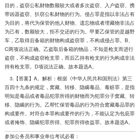
目的，盗窃公私财物数额较大或者多次盗窃、入户盗窃、携
带凶器盗窃、扒窃公私财物的行为。侵占罪是指以非法占有
为目的，将代为保管的他人财物、遗忘物或者埋藏物非法占
为己有，数额较大，拒不交还的行为。甲要乙保管的是越野
车，乙取得后备箱的财物构成盗窃罪，不构成侵占罪。B、
C两项说法正确。乙盗取后备箱的物品，不知是枪支而进行
盗窃，不构成盗窃枪支罪，而后乙持有枪支的行为构成非法
持有枪支罪。D项说法正确。故本题选A。
3.【答案】A。解析：根据《中华人民共和国刑法》第三
百四十九条的规定，窝藏、转移、隐瞒毒品、毒赃罪，是指
明知是毒品或者毒品犯罪所得的财物而为犯罪分子窝藏、转
移、隐瞒的行为。乙帮忙保管毒品的行为符合窝藏毒品罪的
构成要件。对符合本罪构成要件的行为，不能认定为包庇罪
或者掩饰、隐瞒犯罪所得、犯罪所得收益罪。故本题选A。
参加公务员和事业单位考试必看：