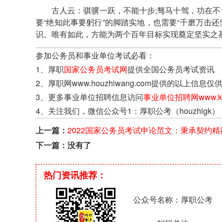
古人云：骐骥一跃，不能十步;驽马十驾，功在不
要“绝知此事要躬行”的脚踏实地，也需要“千磨万击还
识。唯有如此，方能为两个百年目标实现奠定坚实之
参加公务员和事业单位考试必看：
1、厚职
国家公务员考试网
提供全国公务员考试资讯
2、厚职网www.houzhiwang.com提供的以
3、更多事业单位招聘信息访问
事业单位招聘网www.kao
4、关注我们，微信公众号1：厚职公考（houzhigk）
上一篇：
2022国家公务员考试申论范文：秉承契约精
能海纳百川
下一篇：没有了
热门资讯推荐：
公众号名称：厚职公考