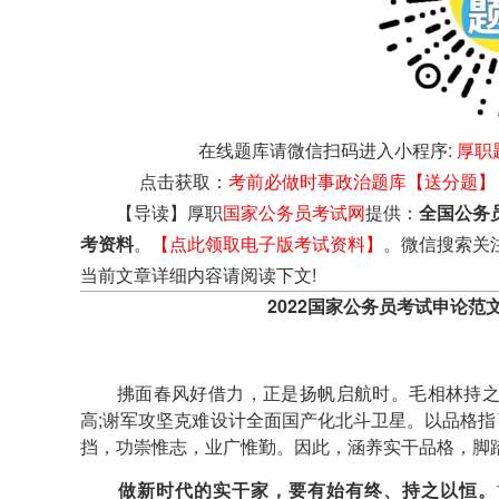
在线题库请微信扫码进入小程序:
厚职
点击获取：
考前必做时事政治题库【送分题】
【导读】厚职
国家公务员考试网
提供：
全国公务
考资料
。
【点此领取电子版考试资料】
。微信搜索关
当前文章详细内容请阅读下文!
2022国家公务员考试申论范
拂面春风好借力，正是扬帆启航时。毛相林持之以
高;谢军攻坚克难设计全面国产化北斗卫星。以品格
挡，功崇惟志，业广惟勤。因此，涵养实干品格，脚
做新时代的实干家，要有始有终、持之以恒。