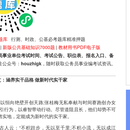
题库
行测、时政、公基必考题库精准押题
|
新版公共基础知识7000题
|
教材用书PDF电子版
员事业单位考试时间、考试公告、职位表、报名入口、备
注公众号：
houzhigk
，随时获取公务员事业编考试资讯。
文：涵养实干品格 做新时代实干家
恒向绝壁开创天路;张桂梅无私奉献与时间赛跑创办女
指引行为，以睿智带动行动。尽管道阻且长，他们却势不可
踏实地，定能成为新时代的实干家。
古人云：“不积跬步，无以至千里;不积小流，无以成江