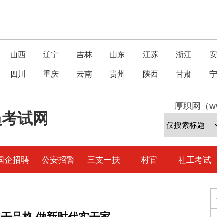
山西
辽宁
吉林
山东
江苏
浙江
安
四川
重庆
云南
贵州
陕西
甘肃
宁
厚职网（ww
员考试网
国企招聘
公安招警
三支一扶
村官
社工考试
实干品格 做新时代实干家