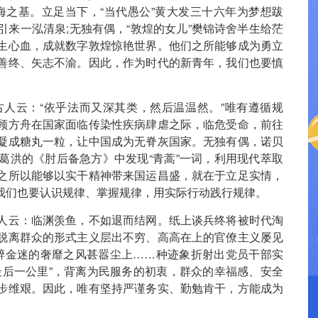
海之基。立足当下，“当代愚公”黄大发三十六年为梦想跋
来一泓清泉;无独有偶，“敦煌的女儿”樊锦诗舍半生给茫
生心血，成就数字敦煌惊艳世界。他们之所能够成为勇立
善终、矢志不渝。因此，作为时代的新青年，我们也要慎
古人云：“依乎法而又深其类，然后温温然。”唯有遵循规
顾方舟在国家面临传染性疾病肆虐之际，临危受命，前往
凝成糖丸一粒，让中国成为无脊灰国家。无独有偶，诺贝
葛洪的《肘后备急方》中发现“青蒿”一词，利用现代萃取
之所以能够以实干精神带来国运昌盛，就在于立足实情，
我们也要认识规律、掌握规律，用实际行动践行规律。
人云：临渊羡鱼，不如退而结网。纸上谈兵终将被时代淘
脱离群众的形式主义层出不穷、高高在上的官僚主义屡见
纸醉金迷的奢靡之风甚嚣尘上……种迹象折射出党员干部实
最后一公里”，背离为民服务的初衷，群众的幸福感、安全
步维艰。因此，唯有坚持严谨务实、勤勉肯干，方能成为