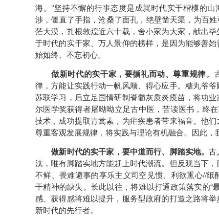
海。”坚持不懈的行事态度是成就时代实干楷模的山
涉，僵直了手指，沧桑了面孔，绝壁凿天渠，为百姓引
茫大漠，扎根敦煌近六十载，舍小家为大家，献出毕
于时代的实干家、万人景仰的榜样，是因为能够善始
始如终、不忘初心。
做新时代的实干家，要循礼而动、尊重规律。
律，方能让实践行动一帆风顺、得心应手。糖丸爷爷
苏联学习，后立足国情研制脊髓灰质炎疫苗，将功业
尔医学奖获得者屠呦呦立足古中医，苦读医书，终在
技术，成功提取青蒿素，为疟疾患者带来福音。他们
尊重客观发展规律，将实践与理论有机融合。因此，
做新时代的实干家，要中道而行、脚踏实地。
古
汰，唯有脚踏实地方能赶上时代潮流。但反观当下，
不鲜、畏难避事的享乐主义司空见惯、利欲熏心//
干精神的缺失。长此以往，将难以打通政策落实的“
感、获得感将难以提升，服务型政府的打造之路将举
新时代的先行者。