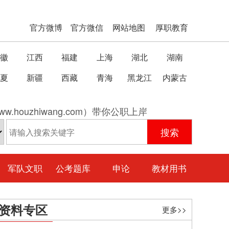
官方微博
官方微信
网站地图
厚职教育
徽
江西
福建
上海
湖北
湖南
夏
新疆
西藏
青海
黑龙江
内蒙古
w.houzhiwang.com）带你公职上岸
军队文职
公考题库
申论
教材用书
资料专区
更多>>