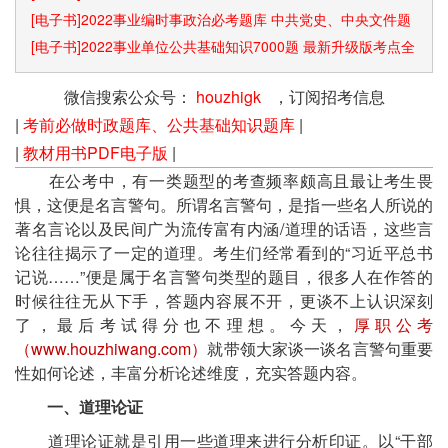
[电子书]2022事业编时事政治必考题库 中共党史、中央文件题
库已更新
[电子书]2022事业单位公共基础知识7000题 最新升级版考点全
覆盖
微信搜索公众号：
houzhigk
，订阅招考信息
|
考前必做时政题库、公共基础知识题库
|
|
教材用书PDF电子版
|
在公考中，有一类题型的考查频率颇高且最让考生畏
惧，这便是名言警句。所谓名言警句，是指一些名人所说的
著名言论以及民间广为流传富有内涵/道理的话语，这些言
论往往揭示了一定的道理。考生们经常看到的“习近平总书
记说……”便是属于名言警句类型的题目，很多人在作答的
时候往往无从下手，答题内容展不开，更谈不上认识深刻
了，最后考试得分也不理想。今天，
厚职公考
（www.houzhiwang.com）
就带领大家谈一谈名言警句重要
性如何论述，丰富分析论述维度，充实答题内容。
一、道理论证
道理论证就是引用一些道理来进行分析印证。以“干部