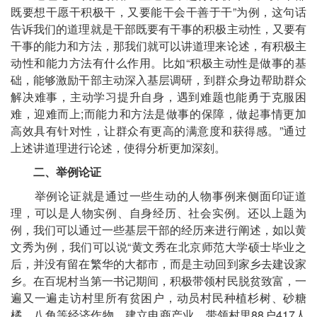
既要想干愿干积极干，又要能干会干善于干”为例，这句话
告诉我们的道理就是干部既要有干事的积极主动性，又要有
干事的能力和方法，那我们就可以讲道理来论述，有积极主
动性和能力方法有什么作用。比如“积极主动性是做事的基
础，能够激励干部主动深入基层调研，到群众身边帮助群众
解决难事，主动学习提升自身，遇到难题也能勇于克服困
难，迎难而上;而能力和方法是做事的保障，做起事情更加
高效具有针对性，让群众有更高的满意度和获得感。”通过
上述讲道理进行论述，使得分析更加深刻。
二、举例论证
举例论证就是通过一些生动的人物事例来侧面印证道
理，可以是人物实例、自身经历、社会实例。还以上题为
例，我们可以通过一些基层干部的经历来进行阐述，如以黄
文秀为例，我们可以说“黄文秀在北京师范大学硕士毕业之
后，并没有留在繁华的大都市，而是主动回到家乡去建设家
乡。在百坭村当第一书记期间，积极带领村民脱贫致富，一
遍又一遍走访村里所有贫困户，动员村民种植杉树、砂糖
橘、八角等经济作物，建立电商产业，带领村里88户417人