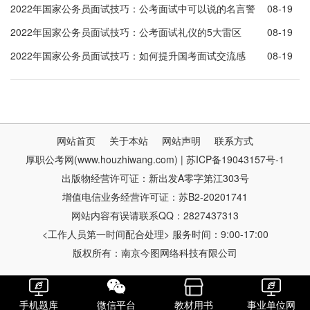
表注意事项
2022年国家公务员面试技巧：公考面试中可以说的名言警
08-19
句
2022年国家公务员面试技巧：公考面试礼仪的5大雷区
08-19
2022年国家公务员面试技巧：如何提升国考面试交流感
08-19
网站首页
关于本站
网站声明
联系方式
厚职公考网(www.houzhiwang.com) | 苏ICP备19043157号-1
出版物经营许可证：新出发A零字第江303号
增值电信业务经营许可证：苏B2-20201741
网站内容有误请联系QQ：2827437313
<工作人员第一时间配合处理> 服务时间：9:00-17:00
版权所有：南京今图网络科技有限公司
手机题库
微信平台
教材用书
事业单位网