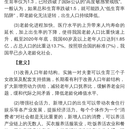
生育率仅为1.3，已经跌破了国际公认的“高度敏感警戒线”。
一般认为，如果总和生育率跌破1.5，就可能跌入“低生育率
陷阱”，即老龄化无法逆转，出生人口持续降低。
(3)老龄化进程加快。医疗水平的上升带来人均寿命的
延长，加上出生率的下降，使得我国老龄人口比重快速上
升，截至2020年年底，我国60岁及以上老年人口达到1.85
亿，占总人口的比重达13.7%。按照联合国的标准(7%)，我
国早已步入老龄化社会。
【意义】
(1)改善人口年龄结构。实施一对夫妻可以生育三个子
女政策及配套支持措施，长期看有利于改善人口年龄结构，
扩大新增劳动力供给，减轻老年人口抚养比，缓解养老金问
题，缓和代际之间矛盾，降低老龄化峰值水平。
(2)增强社会活力。新增人口的出生可以带动衣食住行
娱乐等各产业发展，提振经济活力。每个个体作为一个“消
费者”对社会都是无比重要的，新增人口的消费，可以养活
产业链上的无数人。买衣服养活服装业，吃饭养活农业和餐