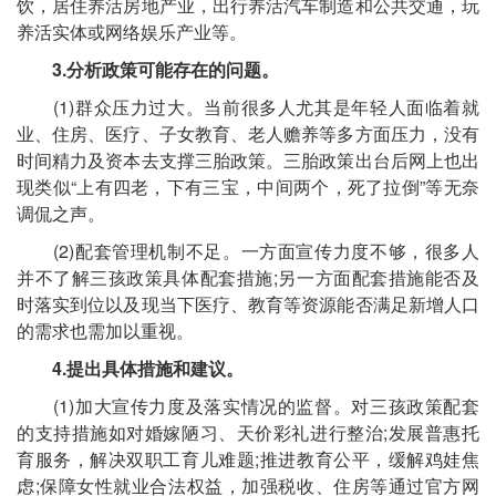
饮，居住养活房地产业，出行养活汽车制造和公共交通，玩
养活实体或网络娱乐产业等。
3.分析政策可能存在的问题。
(1)群众压力过大。当前很多人尤其是年轻人面临着就
业、住房、医疗、子女教育、老人赡养等多方面压力，没有
时间精力及资本去支撑三胎政策。三胎政策出台后网上也出
现类似“上有四老，下有三宝，中间两个，死了拉倒”等无奈
调侃之声。
(2)配套管理机制不足。一方面宣传力度不够，很多人
并不了解三孩政策具体配套措施;另一方面配套措施能否及
时落实到位以及现当下医疗、教育等资源能否满足新增人口
的需求也需加以重视。
4.提出具体措施和建议。
(1)加大宣传力度及落实情况的监督。对三孩政策配套
的支持措施如对婚嫁陋习、天价彩礼进行整治;发展普惠托
育服务，解决双职工育儿难题;推进教育公平，缓解鸡娃焦
虑;保障女性就业合法权益，加强税收、住房等通过官方网