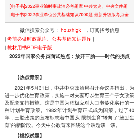
[电子书]2022事业编时事政治必考题库 中共党史、中央文件题
库已更新
[电子书]2022事业单位公共基础知识7000题 最新升级版考点全
覆盖
微信搜索公众号：
houzhigk
，订阅招考信息
|
考前必做时政题库、公共基础知识题库
|
|
教材用书PDF电子版
|
2022年国家公务员面试热点：放开三胎——时代的拐点
【热点背景】
2021年5月31日，中共中央政治局召开会议并指出，为
进一步优化生育政策，实施一对夫妻可以生育三个子女政策
及配套支持措施。这是中国为积极应对人口老龄化实行的一
种计划生育政策。1982年计划生育正式成为国策，过了40
年，三胎政策的宣布标志着中国从“限制生育”转向了“鼓励生
育”的新阶段。今天中公教育来围绕这个话题谈一谈。
【模拟试题】