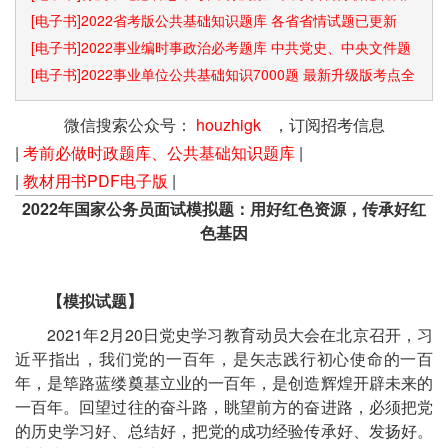
识点和速算技巧
[电子书]2022省考版公共基础知识题库 各省省情试题已更新
[电子书]2022事业编时事政治必考题库 中共党史、中央文件题
库已更新
[电子书]2022事业单位公共基础知识7000题 最新升级版考点全
覆盖
微信搜索公众号：
houzhigk
，订阅招考信息
|
考前必做时政题库、公共基础知识题库
|
|
教材用书PDF电子版
|
2022年国家公务员面试模拟题：用好红色资源，传承好红
色基因
【模拟试题】
2021年2月20日党史学习教育动员大会在北京召开，习
近平指出，我们党的一百年，是矢志践行初心使命的一百
年，是筚路蓝缕奠基立业的一百年，是创造辉煌开辟未来的
一百年。回望过往的奋斗路，眺望前方的奋进路，必须把党
的历史学习好、总结好，把党的成功经验传承好、发扬好。