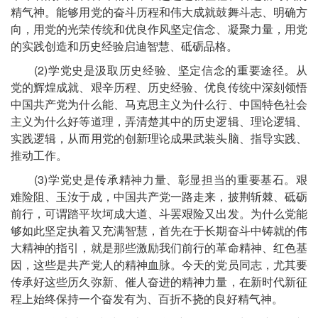
精气神。能够用党的奋斗历程和伟大成就鼓舞斗志、明确方
向，用党的光荣传统和优良作风坚定信念、凝聚力量，用党
的实践创造和历史经验启迪智慧、砥砺品格。
(2)学党史是汲取历史经验、坚定信念的重要途径。从
党的辉煌成就、艰辛历程、历史经验、优良传统中深刻领悟
中国共产党为什么能、马克思主义为什么行、中国特色社会
主义为什么好等道理，弄清楚其中的历史逻辑、理论逻辑、
实践逻辑，从而用党的创新理论成果武装头脑、指导实践、
推动工作。
(3)学党史是传承精神力量、彰显担当的重要基石。艰
难险阻、玉汝于成，中国共产党一路走来，披荆斩棘、砥砺
前行，可谓踏平坎坷成大道、斗罢艰险又出发。为什么党能
够如此坚定执着又充满智慧，首先在于长期奋斗中铸就的伟
大精神的指引，就是那些激励我们前行的革命精神、红色基
因，这些是共产党人的精神血脉。今天的党员同志，尤其要
传承好这些历久弥新、催人奋进的精神力量，在新时代新征
程上始终保持一个奋发有为、百折不挠的良好精气神。