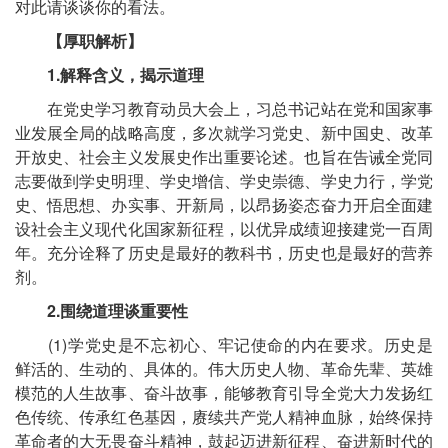
对此请谈谈你的看法。
【厚职解析】
1.解释含义，揭示道理
在党史学习教育动员大会上，习总书记站在党和国家事
业发展全局的战略高度，多次就学习党史、新中国史、改革
开放史、社会主义发展史作出重要论述。也旨在告诫全党同
志要做到学史明理、学史增信、学史崇德、学史力行，学党
史、悟思想、办实事、开新局，以昂扬姿态奋力开启全面建
设社会主义现代化国家新征程，以优异成绩迎接建党一百周
年。充分诠释了历史是最好的教科书，历史也是最好的营养
剂。
2.围绕道理谈重要性
(1)学党史是不忘初心、牢记使命的内在要求。历史是
鲜活的、生动的、具体的。伟大历史人物、革命先辈、英雄
模范的人生故事、奋斗故事，能够教育引导全党大力发扬红
色传统、传承红色基因，赓续共产党人精神血脉，始终保持
革命者的大无畏奋斗精神，鼓起迈进新征程、奋进新时代的