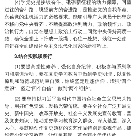
(4)学党史是接续奋斗、砥砺新征程的动力保障。回望
过往的奋斗路，眺望前方的奋进路，是推进党的自我革命、
永葆党的生机活力的必然要求。能够引导广大党员干部坚定
不移向党中央看齐，不断提高政治判断力、政治领悟力、政
治执行力，自觉在思想上政治上行动上同党中央保持高度一
致，确保全党上下拧成一股绳，心往一处想、劲往一处使，
奋进在全面建设社会主义现代化国家的新征程上。
3.结合实践谈践行
(1)要提高党性修养，强化自身纪律。积极参与系列学
习和培训活动，要在党史学习教育中做到学史明理，以党性
原则和道德规范约束自我，始终坚定理想信仰，增强“四个
意识”、坚定“四个自信”、做到“两个维护”。
(2) 要坚持以习近平新时代中国特色社会主义思想为指
导，用好红色资源，发扬光荣传统。要在全社会广泛开展党
史、新中国史、改革开放史、社会主义发展史宣传教育，普
及党史知识，推动党史学习教育深入群众、深入基层、深入
人心。要鼓励创作党史题材的文艺作品特别是影视作品，抓
好青少年学习教育，让红色基因、革命薪火代代传承。