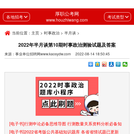
厚职公考网
各地招考
考试类型
www.houzhiwang.com
当前位置：
主页
>
时事政治
>
半月谈
>
2022年半月谈第10期时事政治测验试题及答案
来源：事业单位招聘网www.kaosydw.com 2022-08-14 18:50:45
[电子书]行测申论必备思维导图 行测数量关系资料分析必备知
识点和速算技巧
[电子书]2022省考版公共基础知识题库 各省省情试题已更新