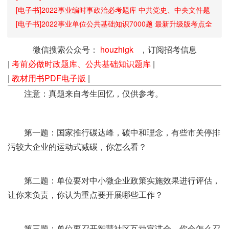
[电子书]2022事业编时事政治必考题库 中共党史、中央文件题
库已更新
[电子书]2022事业单位公共基础知识7000题 最新升级版考点全
覆盖
微信搜索公众号：
houzhigk
，订阅招考信息
|
考前必做时政题库、公共基础知识题库
|
|
教材用书PDF电子版
|
注意：真题来自考生回忆，仅供参考。
第一题：国家推行碳达峰，碳中和理念，有些市关停排
污较大企业的运动式减碳，你怎么看？
第二题：单位要对中小微企业政策实施效果进行评估，
让你来负责，你认为重点要开展哪些工作？
第三题：单位要召开智慧社区互动宣讲会，你会怎么召