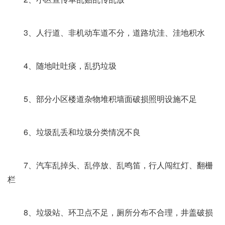
3、人行道、非机动车道不分，道路坑洼、洼地积水
4、随地吐吐痰，乱扔垃圾
5、部分小区楼道杂物堆积墙面破损照明设施不足
6、垃圾乱丢和垃圾分类情况不良
7、汽车乱掉头、乱停放、乱鸣笛，行人闯红灯、翻栅
栏
8、垃圾站、环卫点不足，厕所分布不合理，井盖破损