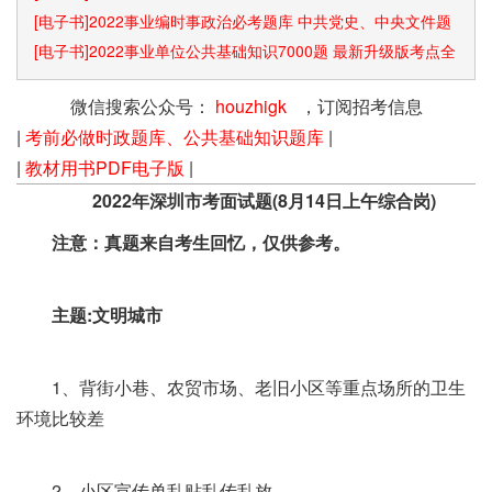
[电子书]2022事业编时事政治必考题库 中共党史、中央文件题
库已更新
[电子书]2022事业单位公共基础知识7000题 最新升级版考点全
覆盖
微信搜索公众号：
houzhigk
，订阅招考信息
|
考前必做时政题库、公共基础知识题库
|
|
教材用书PDF电子版
|
2022年深圳市考面试题(8月14日上午综合岗)
注意：真题来自考生回忆，仅供参考。
主题:文明城市
1、背街小巷、农贸市场、老旧小区等重点场所的卫生
环境比较差
2、小区宣传单乱贴乱传乱放