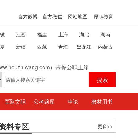
官方微博
官方微信
网站地图
厚职教育
徽
江西
福建
上海
湖北
湖南
夏
新疆
西藏
青海
黑龙江
内蒙古
w.houzhiwang.com）带你公职上岸
军队文职
公考题库
申论
教材用书
资料专区
更多>>