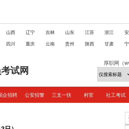
山西
辽宁
吉林
山东
江苏
浙江
安
四川
重庆
云南
贵州
陕西
甘肃
宁
厚职网（ww
员考试网
国企招聘
公安招警
三支一扶
村官
社工考试
13日）