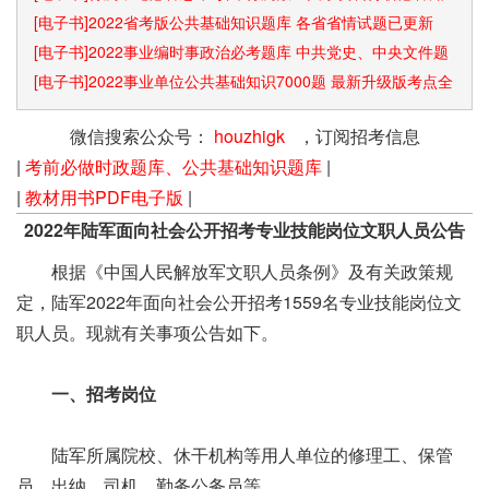
识点和速算技巧
[电子书]2022省考版公共基础知识题库 各省省情试题已更新
[电子书]2022事业编时事政治必考题库 中共党史、中央文件题
库已更新
[电子书]2022事业单位公共基础知识7000题 最新升级版考点全
覆盖
微信搜索公众号：
houzhigk
，订阅招考信息
|
考前必做时政题库、公共基础知识题库
|
|
教材用书PDF电子版
|
2022年陆军面向社会公开招考专业技能岗位文职人员公告
根据《中国人民解放军文职人员条例》及有关政策规
定，陆军2022年面向社会公开招考1559名专业技能岗位文
职人员。现就有关事项公告如下。
一、招考岗位
陆军所属院校、休干机构等用人单位的修理工、保管
员、出纳、司机、勤务公务员等。