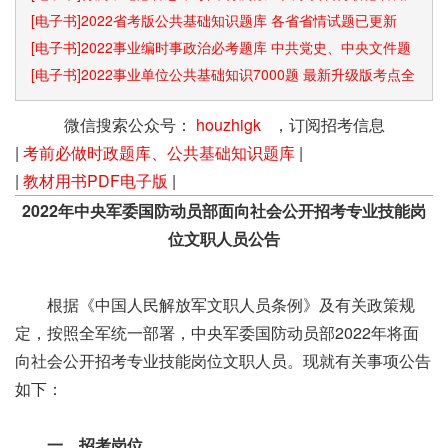
识点和速算技巧
[电子书]2022省考版公共基础知识题库 各省省情试题已更新
[电子书]2022事业编时事政治必考题库 中共党史、中央文件题
库已更新
[电子书]2022事业单位公共基础知识7000题 最新升级版考点全
覆盖
微信搜索公众号：
houzhigk
，订阅招考信息
|
考前必做时政题库、公共基础知识题库
|
|
教材用书PDF电子版
|
2022年中央军委国防动员部面向社会公开招考专业技能岗
位文职人员公告
根据《中国人民解放军文职人员条例》及有关政策规
定，按照全军统一部署，中央军委国防动员部2022年将面
向社会公开招考专业技能岗位文职人员。现就有关事项公告
如下：
一、招考岗位