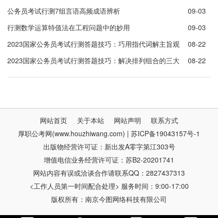
率问题
公务员考试行测7组言语高频成语辨析
09-03
行测数学运算特值法在工程问题中的妙用
09-03
2023国家公务员考试行测答题技巧：巧用指代词解主旨观
08-22
点题
2023国家公务员考试行测答题技巧：解决排列组合的三大
08-22
方法
网站首页
关于本站
网站声明
联系方式
厚职公考网(www.houzhiwang.com) | 苏ICP备19043157号-1
出版物经营许可证：新出发A零字第江303号
增值电信业务经营许可证：苏B2-20201741
网站内容有误或洽谈合作请联系QQ：2827437313
<工作人员第一时间配合处理> 服务时间：9:00-17:00
版权所有：南京今图网络科技有限公司