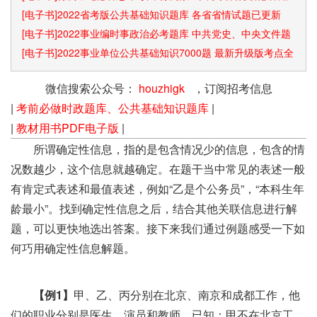
识点和速算技巧
[电子书]2022省考版公共基础知识题库 各省省情试题已更新
[电子书]2022事业编时事政治必考题库 中共党史、中央文件题
库已更新
[电子书]2022事业单位公共基础知识7000题 最新升级版考点全
覆盖
微信搜索公众号：
houzhigk
，订阅招考信息
|
考前必做时政题库、公共基础知识题库
|
|
教材用书PDF电子版
|
所谓确定性信息，指的是包含情况少的信息，包含的情
况数越少，这个信息就越确定。在题干当中常见的表述一般
有肯定式表述和最值表述，例如“乙是个公务员”，“本科生年
龄最小”。找到确定性信息之后，结合其他关联信息进行解
题，可以更快地选出答案。接下来我们通过例题感受一下如
何巧用确定性信息解题。
【例1】
甲、乙、丙分别在北京、南京和成都工作，他
们的职业分别是医生、演员和教师。已知：甲不在北京工