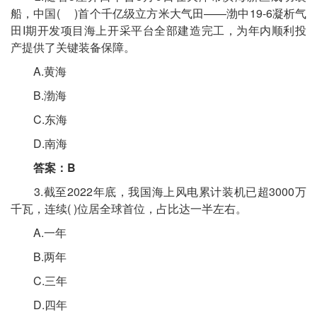
船，中国( )首个千亿级立方米大气田——渤中19-6凝析气
田I期开发项目海上开采平台全部建造完工，为年内顺利投
产提供了关键装备保障。
A.黄海
B.渤海
C.东海
D.南海
答案：B
3.截至2022年底，我国海上风电累计装机已超3000万
千瓦，连续( )位居全球首位，占比达一半左右。
A.一年
B.两年
C.三年
D.四年