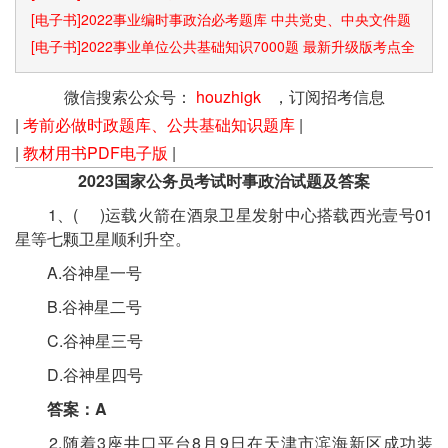
[电子书]2022事业编时事政治必考题库 中共党史、中央文件题
库已更新
[电子书]2022事业单位公共基础知识7000题 最新升级版考点全
覆盖
微信搜索公众号：
houzhigk
，订阅招考信息
|
考前必做时政题库、公共基础知识题库
|
|
教材用书PDF电子版
|
2023国家公务员考试时事政治试题及答案
1、( )运载火箭在酒泉卫星发射中心搭载西光壹号01
星等七颗卫星顺利升空。
A.谷神星一号
B.谷神星二号
C.谷神星三号
D.谷神星四号
答案：A
2.随着3座井口平台8月9日在天津市滨海新区成功装