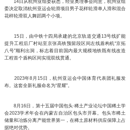
14日从杭州亚组委获悉，经亚奥理事会同意，杭州亚组
委决定取消杭州亚运会轮滑项目男子花样轮滑单人滑和混合
花样轮滑双人舞蹈两个小项。
15日，由中铁十四局承建的北京轨道交通13号线扩能
提升工程后厂村站至京张高铁预留段区间左线盾构机“京拓
八号”顺利出洞，标志着目前国内最大规模地铁既有线改造
工程首个盾构区间实现双线贯通。
2023年8月15日，杭州亚运会中国体育代表团礼服发
布。这套全新礼服命名为“星耀”。
8月16日，第十五届中国包头·稀土产业论坛中国稀土学
会2023学术年会在内蒙古自治区包头市开幕。包头市稀土
储量和冶炼分离产能世界第一，在稀土原材料供应保障上占
据绝对优势。