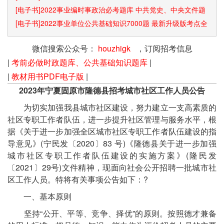
[电子书]2022事业编时事政治必考题库 中共党史、中央文件题
库已更新
[电子书]2022事业单位公共基础知识7000题 最新升级版考点全
覆盖
微信搜索公众号：
houzhigk
，订阅招考信息
|
考前必做时政题库、公共基础知识题库
|
|
教材用书PDF电子版
|
2023年宁夏固原市隆德县招考城市社区工作人员公告
为切实加强我县城市社区建设，努力建立一支高素质的
社区专职工作者队伍，进一步提升社区管理与服务水平，根
据《关于进一步加强全区城市社区专职工作者队伍建设的指
导意见》(宁民发〔2020〕83 号)《隆德县关于进一步加强
城市社区专职工作者队伍建设的实施方案》(隆民发
〔2021〕29号)文件精神，现面向社会公开招聘一批城市社
区工作人员。特将有关事项公告如下：?
一、基本原则
坚持“公开、平等、竞争、择优”的原则。按照德才兼备