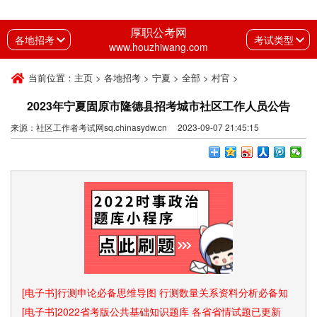
厚职公考网
各地招考
考试类型
www.houzhiwang.com
当前位置：
主页
>
各地招考
>
宁夏
>
全部
>
村官
>
2023年宁夏固原市隆德县招考城市社区工作人员公告
来源：社区工作者考试网sq.chinasydw.cn 2023-09-07 21:45:15
[电子书]行测申论必备思维导图 行测数量关系资料分析必备知
识点和速算技巧
[电子书]2022省考版公共基础知识题库 各省省情试题已更新