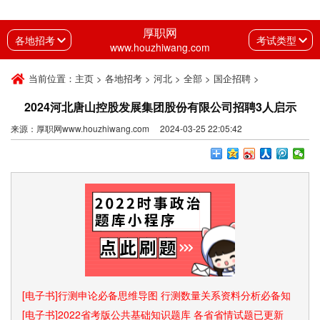
厚职网
各地招考
考试类型
www.houzhiwang.com
当前位置：
主页
>
各地招考
>
河北
>
全部
>
国企招聘
>
2024河北唐山控股发展集团股份有限公司招聘3人启示
来源：厚职网www.houzhiwang.com 2024-03-25 22:05:42
[电子书]行测申论必备思维导图 行测数量关系资料分析必备知
识点和速算技巧
[电子书]2022省考版公共基础知识题库 各省省情试题已更新