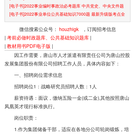
[电子书]2022事业编时事政治必考题库 中共党史、中央文件题
库已更新
[电子书]2022事业单位公共基础知识7000题 最新升级版考点全
覆盖
微信搜索公众号：
houzhigk
，订阅招考信息
|
考前必做时政题库、公共基础知识题库
|
|
教材用书PDF电子版
|
因工作需要，唐山市人才派遣有限责任公司为唐山控股
发展集团股份有限公司招聘工作人员，具体内容如下：
一、招聘岗位需求信息
招聘岗位1：战略研究员招聘人数：1人
薪资待遇：面议，缴纳五险一金(或二金),其他按照唐山
凤凰英才现行标准执行。
岗位职责：
1.作为集团储备干部，适应在各地分公司轮岗锻炼，培