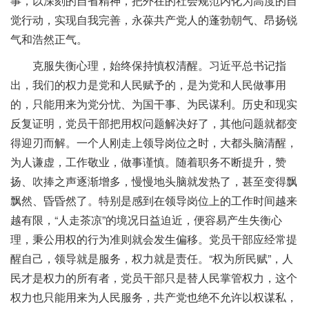
事，以深刻的自省精神，把外在的社会规范内化为高度的自
觉行动，实现自我完善，永葆共产党人的蓬勃朝气、昂扬锐
气和浩然正气。
克服失衡心理，始终保持慎权清醒。习近平总书记指
出，我们的权力是党和人民赋予的，是为党和人民做事用
的，只能用来为党分忧、为国干事、为民谋利。历史和现实
反复证明，党员干部把用权问题解决好了，其他问题就都变
得迎刃而解。一个人刚走上领导岗位之时，大都头脑清醒，
为人谦虚，工作敬业，做事谨慎。随着职务不断提升，赞
扬、吹捧之声逐渐增多，慢慢地头脑就发热了，甚至变得飘
飘然、昏昏然了。特别是感到在领导岗位上的工作时间越来
越有限，“人走茶凉”的境况日益迫近，便容易产生失衡心
理，秉公用权的行为准则就会发生偏移。党员干部应经常提
醒自己，领导就是服务，权力就是责任。“权为所民赋”，人
民才是权力的所有者，党员干部只是替人民掌管权力，这个
权力也只能用来为人民服务，共产党也绝不允许以权谋私，