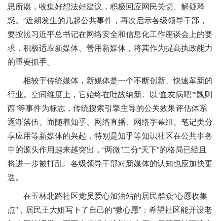
思所愿，收集好想法好建议，积极回应网民关切、解疑释
惑。”近期发生的几起公共事件，再次启示各级领导干部，
要按照习近平总书记在网络安全和信息化工作座谈会上的要
求，积极适应新媒体、善用新媒体，将其作为提高执政能力
的重要抓手。
相较于传统媒体，新媒体是一个不断创新、快速革新的
行业。空间维度上，它始终在吐故纳新。以“血友病吧”“魏则
西”等事件为标志，传统搜索引擎主导的公关效果评估体系
逐渐落伍。而随着知乎、网络直播、网络字幕组、笔记类分
享应用等新媒体的兴起，特别是知乎等知识社区在公共事务
中的源头作用越来越突出，“两微”二分“天下”的格局已经且
将进一步被打乱。各级领导干部对新媒体的认知也应加快更
迭。
在玉林北路社区党员爱心加油站的居民群众“心愿收集
点”，居民王大姐写下了自己的“微心愿”：希望社区能开设老