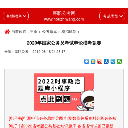
厚职公考网
各地招考
考试类型
www.houzhiwang.com
当前位置：
主页
>
公考题库
>
模拟试卷
>
2020年国家公务员考试申论模考竞赛
来源：厚职公考 2019-08-18 21:28:17
[电子书]行测申论必备思维导图 行测数量关系资料分析必备知
识点和速算技巧
[电子书]2022省考版公共基础知识题库 各省省情试题已更新