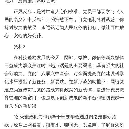
能力，提高廉洁从政意识。
正风反腐，是对世道人心的校准。党员干部要学习《人
民的名义》中反腐斗士的浩然正气，自觉抵制各种诱惑，保
持对权力的敬畏，永远铭记为人民服务的初心，做让百姓放
心、安心的好公仆。
资料2
在科技蓬勃发展的今天，网站、微博、微信等新兴媒体
日益成为群众关注时下热点话题的主要渠道，具有强大的社
会影响力。党的十八届六中全会，对全面提高党的建设科学
化水平提出了新任务、新要求。在新形势的助推下，网络党
建成为宣传贯彻党的路线方针政策的新载体，是进行党员教
育管理的新窗口，也是展示创新成果的新平台和密切党群干
群关系的新桥梁。
“各级党政机关和领导干部要学会通过网络走群众路
线，经常上网看看，潜潜水、聊聊天、发发声，了解群众所