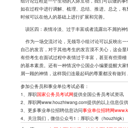
组讨论过程是一个生动的人际互动，我们可以做的事
如在过程中进行调解、梳理、总结、推进。总之，有
时候可以在他人的基础上进行扩展和完善。
误区四：表情冷淡、过于丰富或者流露出不屑的神
作为一场交流讨论，无领导小组讨论可以反映出一
自己的发言，对于其他考生的发言漠不关心，这会显
有些考生在面试过程中表情过于丰富，甚至有些滑稽
的基本素质。还有一种情况中公国企小编要提醒大家
屑一顾的神情，这样我们连最起码的尊重都没有做到
参加公务员和事业单位考试必看：
1、厚职
国家公务员考试网
提供全国公务员考试资讯
2、厚职网www.houzhiwang.com提供的以
3、更多事业单位招聘信息访问
事业单位招聘网www.kao
4、关注我们，微信公众号1：厚职公考（houzhigk）