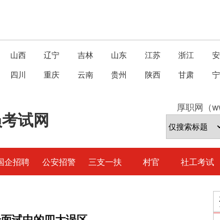
山西
辽宁
吉林
山东
江苏
浙江
安
四川
重庆
云南
贵州
陕西
甘肃
宁
厚职网（ww
员考试网
国企招聘
公安招警
三支一扶
村官
社工考试
论面试中的四大误区