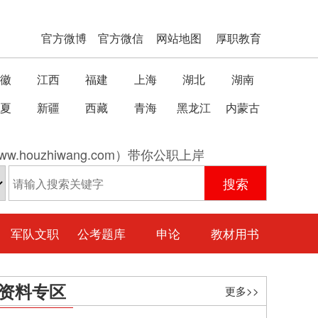
官方微博
官方微信
网站地图
厚职教育
徽
江西
福建
上海
湖北
湖南
夏
新疆
西藏
青海
黑龙江
内蒙古
w.houzhiwang.com）带你公职上岸
军队文职
公考题库
申论
教材用书
资料专区
更多>>