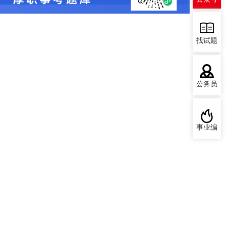
找试题
公务员
事业编