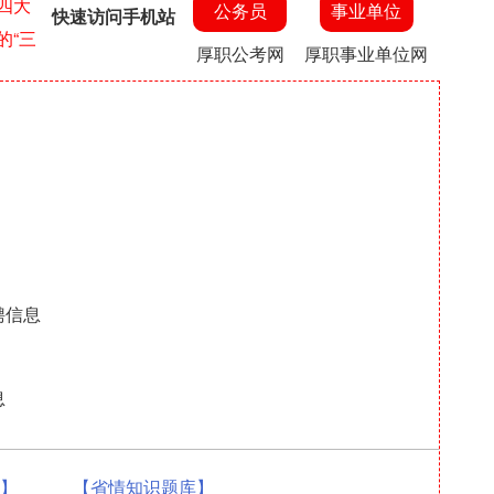
四大
公务员
事业单位
快速访问手机站
的“三
厚职公考网
厚职事业单位网
聘信息
息
题】
【省情知识题库】