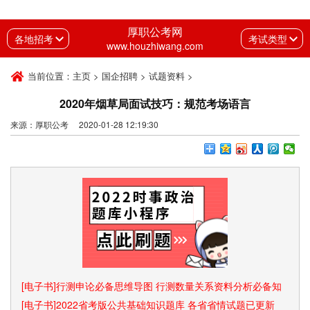
厚职公考网
各地招考
考试类型
www.houzhiwang.com
当前位置：
主页
>
国企招聘
>
试题资料
>
2020年烟草局面试技巧：规范考场语言
来源：厚职公考 2020-01-28 12:19:30
[电子书]行测申论必备思维导图 行测数量关系资料分析必备知
识点和速算技巧
[电子书]2022省考版公共基础知识题库 各省省情试题已更新