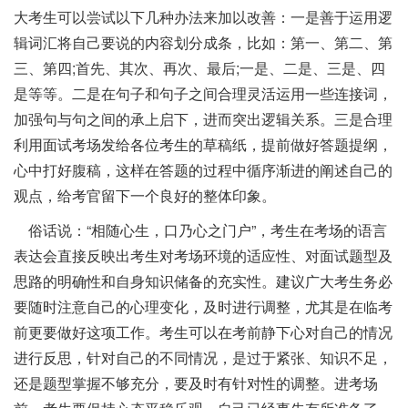
大考生可以尝试以下几种办法来加以改善：一是善于运用逻
辑词汇将自己要说的内容划分成条，比如：第一、第二、第
三、第四;首先、其次、再次、最后;一是、二是、三是、四
是等等。二是在句子和句子之间合理灵活运用一些连接词，
加强句与句之间的承上启下，进而突出逻辑关系。三是合理
利用面试考场发给各位考生的草稿纸，提前做好答题提纲，
心中打好腹稿，这样在答题的过程中循序渐进的阐述自己的
观点，给考官留下一个良好的整体印象。
俗话说：“相随心生，口乃心之门户”，考生在考场的语言
表达会直接反映出考生对考场环境的适应性、对面试题型及
思路的明确性和自身知识储备的充实性。建议广大考生务必
要随时注意自己的心理变化，及时进行调整，尤其是在临考
前更要做好这项工作。考生可以在考前静下心对自己的情况
进行反思，针对自己的不同情况，是过于紧张、知识不足，
还是题型掌握不够充分，要及时有针对性的调整。进考场