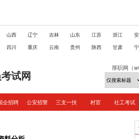
山西
辽宁
吉林
山东
江苏
浙江
安
四川
重庆
云南
贵州
陕西
甘肃
宁
厚职网（ww
员考试网
国企招聘
公安招警
三支一扶
村官
社工考试
：资料分析