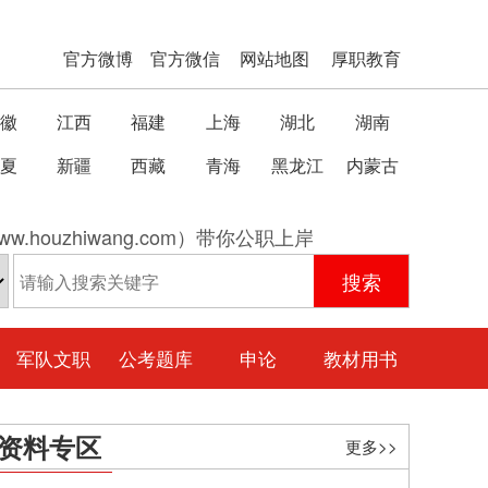
官方微博
官方微信
网站地图
厚职教育
徽
江西
福建
上海
湖北
湖南
夏
新疆
西藏
青海
黑龙江
内蒙古
w.houzhiwang.com）带你公职上岸
军队文职
公考题库
申论
教材用书
资料专区
更多>>