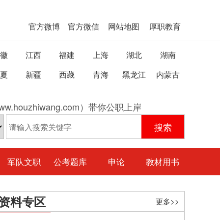
官方微博
官方微信
网站地图
厚职教育
徽
江西
福建
上海
湖北
湖南
夏
新疆
西藏
青海
黑龙江
内蒙古
w.houzhiwang.com）带你公职上岸
军队文职
公考题库
申论
教材用书
资料专区
更多>>