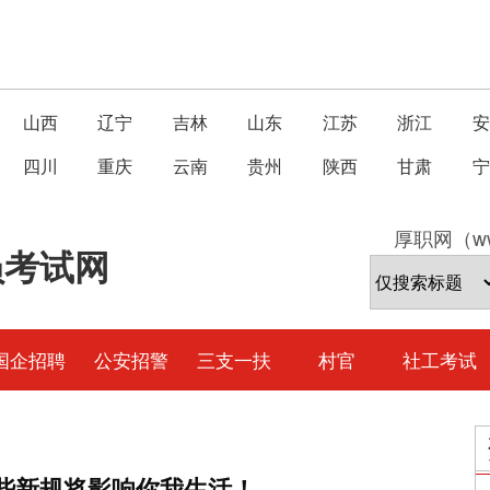
山西
辽宁
吉林
山东
江苏
浙江
安
四川
重庆
云南
贵州
陕西
甘肃
宁
厚职网（ww
员考试网
国企招聘
公安招警
三支一扶
村官
社工考试
这些新规将影响你我生活！