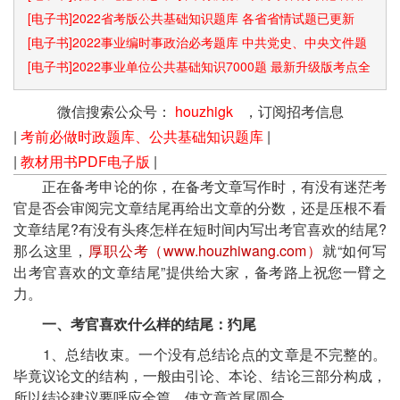
识点和速算技巧
[电子书]2022省考版公共基础知识题库 各省省情试题已更新
[电子书]2022事业编时事政治必考题库 中共党史、中央文件题
库已更新
[电子书]2022事业单位公共基础知识7000题 最新升级版考点全
覆盖
微信搜索公众号：
houzhigk
，订阅招考信息
|
考前必做时政题库、公共基础知识题库
|
|
教材用书PDF电子版
|
正在备考申论的你，在备考文章写作时，有没有迷茫考
官是否会审阅完文章结尾再给出文章的分数，还是压根不看
文章结尾?有没有头疼怎样在短时间内写出考官喜欢的结尾?
那么这里，
厚职公考（www.houzhiwang.com）
就“如何写
出考官喜欢的文章结尾”提供给大家，备考路上祝您一臂之
力。
一、考官喜欢什么样的结尾：犳尾
1、总结收束。一个没有总结论点的文章是不完整的。
毕竟议论文的结构，一般由引论、本论、结论三部分构成，
所以结论建议要呼应全篇，使文章首尾圆合。