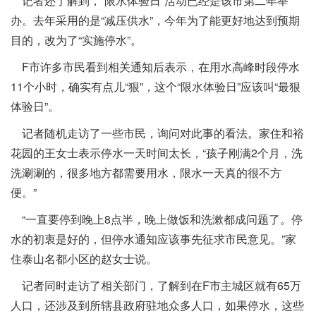
记者还了解到，“限水体验日”活动已经是该市第二年举
办。去年采用的是“减压供水”，今年为了能更好地达到预期
目的，改为了“实施停水”。
F市许多市民看到相关通知后表示，在用水高峰时段停水
11个小时，确实有点儿“狠”，这个“限水体验日”应该叫“最狠
体验日”。
记者随机走访了一些市民，询问对此事的看法。家住和裕
花园的王女士表示停水一天时间太长，“孩子刚满2个月，洗
洗涮涮的，很多地方都需要用水，限水一天真的很不方
便。”
“一直要停到晚上8点半，晚上做饭和洗漱都成问题了。停
水的初衷是好的，但停水通知应该事先征求市民意见。”家
住泰山名都小区的赵女士说。
记者同时走访了相关部门，了解到在F市主城区就有65万
人口，还涉及到所辖县政府驻地众多人口，如果停水，这些