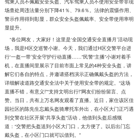
驾乘人员不佩戴安全头盔、汽车驾乘人员不使用安全带非现
场查处周违法量分别下降41％、79.6％。法律的震慑作用、
警示作用得到彰显，群众安全头盔佩戴率、安全带使用率明
显提升。
“各位网友，大家好！这里是‘全国交通安全直播月’活动现
场，我是H区交巡警小谢。今天，我们通过H区交警平台进
行‘一盔一带’安全守护行动直播……”民警“主播”小谢对着手
机，在直播间里展示了目前市面上常见的4种安全头盔，讲
解它们各自的特点，并邀请搭档演示正确佩戴头盔的方法，
详细解读道路交通安全法中关于使用安全带的规定。“这场
直播不错，有意义!”“支持文明出行!”网友们纷纷留言、点
赞。当日，共有上万名网友观看了直播。近日，家住该区佳
园社区的陈先生忘戴头盔骑摩托车外出，在小区大门正巧遇
到交警在社区开展“共享头盔”活动，他借到头盔后感慨
道：“交警把头盔送到小区大门口，太方便了。以后出门忘
戴头盔，在小区门口就可以借到。”