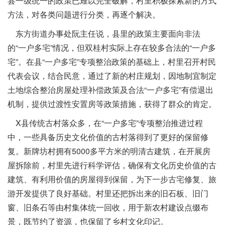
县一级统一的政策已难以完全破解，村里积极探索新的方式
方法，对各类问题进行分类，再逐个解决。
东方街道办事处阮主任说，县里的政策主要面向非法
的“一户多宅”情况，但双桂村实际上存在较多合法的“一户多
宅”。在县“一户多宅”专项整治政策的基础上，村里召开村民
代表会议，结合民意，通过了新的村庄规划，因地制宜制定
土地综合整治房屋处理补偿政策及合法“一户多宅”有偿退出
机制，提供过渡性安置房等政策措施，获得了群众的肯定。
X县传统古村落众多，在“一户多宅”专项整治推进过程
中，一些具备历史文化价值的古村落得到了更好的保留修
复。新牌坊村拥有5000多平方米的明清古建筑，在开展房
屋拆除前，村里先进行科学评估，确保有文化历史价值的古
建筑、有利用价值的房屋得到保留，为下一步古宅修复、旅
游开发提供了良好基础。村里还把拆出来的旧石板、旧门
窗、旧条石等由村集体统一回收，用于新农村建设点缀布
景，既节约了资源，也保留了乡村文化印记。