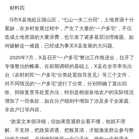
材料四
G市X县地处丘陵山区，“七山一水二分田”，土地资源十分
紧缺，在乡村发展过程中，产生了大量的“一户多宅”，不仅
造成土地资源的大量浪费，也引发了诸多基层治理难题。如
何破解这一难题，已经成为事关X县发展的大问题。
2020年7月，X县召开“一户多宅”整治工作推进会，拉开了
专项整治的帷幕。在前期调研的基础上，X县在全市率先出
台《农村村民“一户多宅”分类处置指导意见》等三个文件，
对不同情况的“一户多宅”进行了分类，分别明确了退出回
收、拆除复垦等处置办法，特别是根据各地农户的实际情况
增加了一些条款，如在分户细则中增加了涉及多子女家庭、
非农户口等内容。
“政策文本很详细，但如果普通群众看不懂，他就不理
解、不支持，把政策讲透、把账算清，才能激发群众参与整
治的主动性，必须做到政策一个口子出、操作一个程序走、