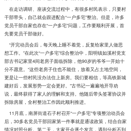
在走访调研、座谈交流过程中，有很多村民表示，只要村
干部带头，自己就会跟进配合“一户多宅”整治。但是，许多
党员干部自家也存在“一户多宅”问题，工作要顺利开展，首
先要党员干部做好。
“开完动员会后，每天晚上睡不着觉，反复给家里人做思
想工作。”在此次“一户多宅”综合整治中，阳明镇如溪村党支
部古书记家里4间老房子面临拆除，他90岁的爷爷一开始十
分不愿意。“这些老房子住也不能住，放着又占土地空间，
更是让一些村民没办法住上新房。我们要相信，等高铁新城
建好后，发展形势一定会更好。”古书记一遍遍地开导劝
说，最终获得了家人的理解和支持。他随后带头签署协议并
拆除房屋，全村整治工作因此顺利推进。
11月底，南屏街道石子村召开“一户多宅”专项整治动员会
后，30多名党员干部回家第一件事就是通读政策，结合自家
情况对照分析。第二天，大家开会逐个发言，遇到分析不到