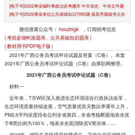
[电子书]2022事业编时事政治必考题库 中共党史、中央文件题
库已更新
[电子书]2022事业单位公共基础知识7000题 最新升级版考点全
覆盖
微信搜索公众号：
houzhigk
，订阅招考信息
|
考前必做时政题库、公共基础知识题库
|
|
教材用书PDF电子版
|
2021年广西公务员考试申论试题及答案（C卷）。本套
2021年广西公务员考试申论试题（C卷）由厚职网整理。
2021年广西公务员考试申论试题（C卷）
材料一
近年来，T市W区深入推进生态环境综合行政执法改革，
生态环境质量持续改善，空气质量优良天数比率逐年上升，
PM2.5平均浓度排名位列全省第四，全省考核断面地表水优
于Ⅲ类比例为100％，地表水全面消除劣Ⅴ类水体……
2019年，W区生态环境局挂牌成立，下设六个区域性综