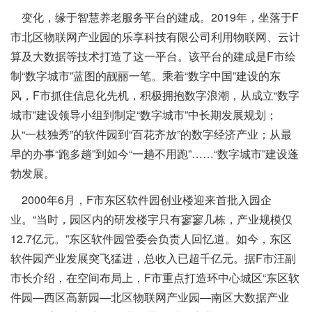
变化，缘于智慧养老服务平台的建成。2019年，坐落于F
市北区物联网产业园的乐享科技有限公司利用物联网、云计
算及大数据等技术打造了这一平台。该平台的建成是F市绘
制“数字城市”蓝图的靓丽一笔。乘着“数字中国”建设的东
风，F市抓住信息化先机，积极拥抱数字浪潮，从成立“数字
城市”建设领导小组到制定“数字城市”中长期发展规划；
从“一枝独秀”的软件园到“百花齐放”的数字经济产业；从最
早的办事“跑多趟”到如今“一趟不用跑”……“数字城市”建设蓬
勃发展。
2000年6月，F市东区软件园创业楼迎来首批入园企
业。“当时，园区内的研发楼宇只有寥寥几栋，产业规模仅
12.7亿元。”东区软件园管委会负责人回忆道。如今，东区
软件园产业发展突飞猛进，总收入已超千亿元。据F市汪副
市长介绍，在空间布局上，F市重点打造环中心城区“东区软
件园—西区高新园—北区物联网产业园—南区大数据产业