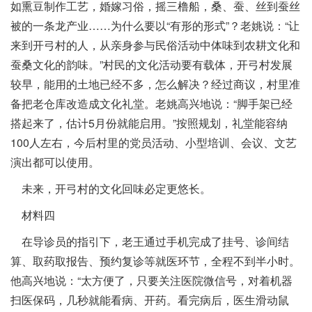
如熏豆制作工艺，婚嫁习俗，摇三橹船，桑、蚕、丝到蚕丝
被的一条龙产业……为什么要以“有形的形式”？老姚说：“让
来到开弓村的人，从亲身参与民俗活动中体味到农耕文化和
蚕桑文化的韵味。”村民的文化活动要有载体，开弓村发展
较早，能用的土地已经不多，怎么解决？经过商议，村里准
备把老仓库改造成文化礼堂。老姚高兴地说：“脚手架已经
搭起来了，估计5月份就能启用。”按照规划，礼堂能容纳
100人左右，今后村里的党员活动、小型培训、会议、文艺
演出都可以使用。
未来，开弓村的文化回味必定更悠长。
材料四
在导诊员的指引下，老王通过手机完成了挂号、诊间结
算、取药取报告、预约复诊等就医环节，全程不到半小时。
他高兴地说：“太方便了，只要关注医院微信号，对着机器
扫医保码，几秒就能看病、开药。看完病后，医生滑动鼠