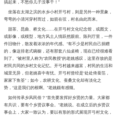
搞起来，不愁你儿子没事干！”
坐落在太湖之滨的水乡小村开弓村，则是另外一种景象，
弯弯的小清河穿村而过，如箭在弦，村名由此而来。
甜茶、昆曲、桥文化……在开弓村文化纪念馆，或图文，
或影像，或模型，地方风土人情跃然眼前。陈列厅里，一件
件旧物什，散发着浓浓的年代感。“有不少是村民自己捐赠
的，像这排老式碗橱，还有那套八仙桌椅，现在已经很难看
到了。”被村里人称为“农民教授”的老姚感叹，这里存放的是
村民共同的乡村文化记忆。开弓村越来越富，村民的生活和
城里无异，但老姚喜中有忧。开弓村曾经是“处处倚蚕箔，
家家下鱼筌”；如今，农耕文化、蚕桑文化却有淡化之
势，“这是我们的根啊。”老姚颇有感慨。
如何传承乡风民俗？“首先要发挥好乡贤的力量。大家都
有共识，要有个乡贤议事会。”老姚说。在成立后的乡贤议
事会上，大家一致认为，要以有形的形式展现开弓村文化，