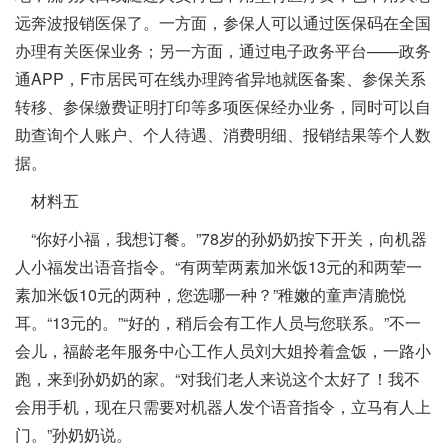
远奔波报销医保了。一方面，参保人可以通过医保码在全国
办理有关医保业务；另一方面，通过电子政务平台——政务
通APP，F市居民可在线办理跨省异地就医备案、参保关系
转移、参保缴费证明打印等多项医保经办业务，同时可以自
助查询个人账户、个人待遇、消费明细、报销结果等个人数
据。
材料五
“你好小福，我想订餐。”78岁的孙奶奶按下开关，向机器
人小福发出语音指令。“有两荤两素加米饭13元的和两荤一
素加米饭10元的两种，您选哪一种？”稚嫩的童声清脆悦
耳。“13元的。”“好的，稍后会有工作人员与您联系。”不一
会儿，福龄老年服务中心工作人员刘大姐拎着盒饭，一路小
跑，来到孙奶奶的家。“对我们老人来说这个太好了！我不
会用手机，现在只需要对机器人发个语音指令，立马有人上
门。”孙奶奶说。