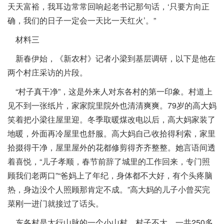
天天富裕，我耳边常常回响起老书记那句话，‘只要方向正
确，我们的日子一定会一天比一天红火’。”
材料三
新春伊始，《新农村》记者小梁到基层调研，以下是他在
两个村庄采访的片段。
“村子真干净”，这是外来人对东各村的第一印象。村道上
见不到一张纸片，家家院里院外也清清爽爽。79岁的高大妈
笑着把小梁往屋里迎。冬季取暖煤改电以后，高大妈家装了
地暖，外面再冷屋里也舒服。高大妈自己收拾得利索，家里
拾掇得干净，屋里屋外的花都修剪得齐齐整整。她言语间透
着喜悦，“儿子孝顺，春节前辞了城里的工作回来，专门照
顾我们老两口”“爸妈上了年纪，身体都不大好，有个头疼脑
热，身边没个人照顾那肯定不成。”高大妈的儿子小曾买完
菜刚一进门就接过了话头。
东各村是太行山脉的一个小山村。村子不大，一共250多