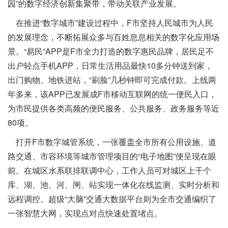
园”的数字经济创新集聚带，带动关联产业发展。
在推进“数字城市”建设过程中，F市坚持人民城市为人民
的发展理念，不断拓展众多与百姓息息相关的数字化应用场
景。“易民”APP是F市全力打造的数字惠民品牌，居民足不
出户轻点手机APP，日常生活用品最快10多分钟送到家，
出门购物、地铁进站，“刷脸”几秒钟即可完成付款。上线两
年多来，该APP已发展成F市移动互联网的统一便民入口，
为市民提供各类高频的便民服务、公共服务、政务服务等近
80项。
打开F市数字城管系统，一张覆盖全市所有公用设施、道
路交通、市容环境等城市管理项目的“电子地图”便呈现在眼
前。在城区水系联排联调中心，工作人员可对城区上千个
库、湖、池、河、闸、站实现一体化在线监测、实时分析和
远程调控。超级“大脑”交通大数据平台则为全市交通编织了
一张智慧大网，实现点对点快速处置堵点。