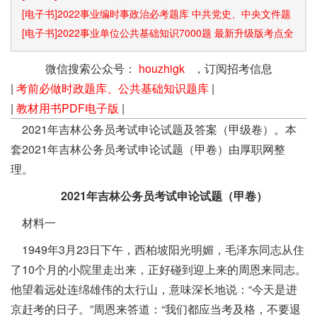
[电子书]2022事业编时事政治必考题库 中共党史、中央文件题
库已更新
[电子书]2022事业单位公共基础知识7000题 最新升级版考点全
覆盖
微信搜索公众号：
houzhigk
，订阅招考信息
|
考前必做时政题库、公共基础知识题库
|
|
教材用书PDF电子版
|
2021年吉林公务员考试申论试题及答案（甲级卷）。本
套2021年吉林公务员考试申论试题（甲卷）由厚职网整
理。
2021年吉林公务员考试申论试题（甲卷）
材料一
1949年3月23日下午，西柏坡阳光明媚，毛泽东同志从住
了10个月的小院里走出来，正好碰到迎上来的周恩来同志。
他望着远处连绵雄伟的太行山，意味深长地说：“今天是进
京赶考的日子。”周恩来答道：“我们都应当考及格，不要退