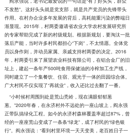
阎永强说，老书记最爱说的一句话是“有了好头头，群众
不发愁”。这好头头就是党支部，就是共产党员的先锋带头
作用。在村办企业多年发展的背后，高耗能重污染的弊端日
渐显现。2015年，村两委邀请省农业大学农村发展研究所
的专家帮助完成了新的村级规划。根据新规划，要淘汰一批
落后产能，当时许多村民都担心“下岗”，不太情愿。全体党
员以身作则，并动员家属、亲戚支持村两委的决定。2016
年，村两委引来了展望农业科技有限公司，在铝合金厂的旧
址上，建起一条年产500吨食用保健油的冷榨加工生产线，
同时建立了一个集餐饮、住宿、观光于一体的田园综合体。
广大村民不仅实现了“再就业”，收入还比过去翻了一番。
“小时候村周围到处是荒山秃岭，现在满眼郁郁葱
葱。”2020年春，在永济村外不远处的一座山坡上，阎永强
正带队搞绿化工程。如今的永济村森林覆盖率超过87%，曾
经的一座座荒山变成了一条条“绿龙”，成了村民的“绿色银
行”。阎永强说：“看到村里环境一天天变美，老百姓日子一