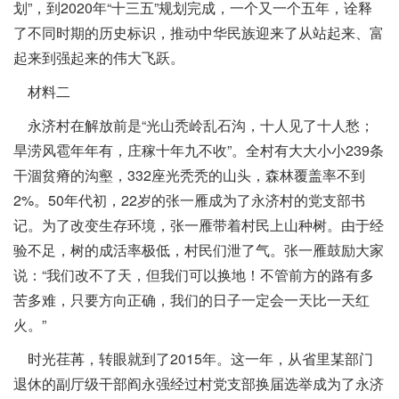
划”，到2020年“十三五”规划完成，一个又一个五年，诠释
了不同时期的历史标识，推动中华民族迎来了从站起来、富
起来到强起来的伟大飞跃。
材料二
永济村在解放前是“光山秃岭乱石沟，十人见了十人愁；
旱涝风雹年年有，庄稼十年九不收”。全村有大大小小239条
干涸贫瘠的沟壑，332座光秃秃的山头，森林覆盖率不到
2%。50年代初，22岁的张一雁成为了永济村的党支部书
记。为了改变生存环境，张一雁带着村民上山种树。由于经
验不足，树的成活率极低，村民们泄了气。张一雁鼓励大家
说：“我们改不了天，但我们可以换地！不管前方的路有多
苦多难，只要方向正确，我们的日子一定会一天比一天红
火。”
时光荏苒，转眼就到了2015年。这一年，从省里某部门
退休的副厅级干部阎永强经过村党支部换届选举成为了永济