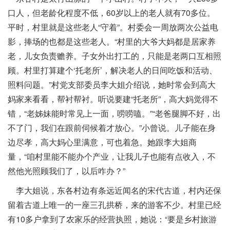
口人，但老龄化程度不低，60岁以上的老人就有70多位。
平时，村里就是这些老人“守着”。村委会一周放两次公益电
影，捧场的也都是这些老人。“村里的大爷大妈都是居家养
老，儿女负责赡养。子女外出打工的，只能是老两口互相照
顾。村里打算建个‘托老所’，解决老人的日间吃饭和活动、
照料问题。”村党支部委员李大姐介绍说，她时常会到高大
妈家来看看，帮衬帮衬。听说要建“托老所”，高大妈觉得不
错，“老姊妹能时常见上一面，唠唠嗑。”“老爸腿脚不好，出
不了门，我们在跟前伺候着才放心。”小曾说。儿子能在身
边尽孝，高大妈心里满意，可也着急。她跟李大姐商
量，“咱村里能不能办个产业，让我儿子也能有点收入，不
然他光照顾我们了，以后咋办？”
李大姐说，东各村边有条远近闻名的宋代古道，村内还保
留着古道上唯一的一座三孔拱桥，来的游客不少。村里已经
有10多户拿到了农家乐的经营执照，她说：“要是乡村旅游