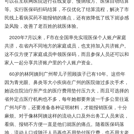
可以在互联网医院进行在线复诊、慢病续方、医保自动结算
等。实行医保码扫码结算，不仅优化了结算流程，解决了市
民线上看病买药不能报销的痛点，还有效降低了线下就诊感
染风险，改善了老百姓的就医体验。
2020年7月以来，F市在全国率先实现医保个人账户家庭
共济，在省内不同地方的家庭成员，也支持加入共济账户。
这不仅方便了家庭成员申领医保码，而且参保人员还可以和
家人一起分享共济账户里的个人账户资金。
60岁的林阿姨到广州帮儿子照顾孩子已有10年。这些年
因为青光眼、鼻炎等大小疾病在广州的医院做过多次手术，
她说住院治疗所产生的医疗费用垫付压力大，而且可选择的
省外定点医疗机构也不多，每年她都要奔波一千多公里往返
广州与F市，还要准备各种证明材料，才能报销医保，十分
麻烦。对于像林阿姨这样的流动人口及外出务工人员来说，
看病、报销不方便一直是他们就医的痛点。随着医保码落
地，流动人口或随迁人员再也不用垫付医疗费，也不用大老