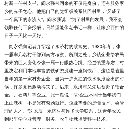
村新一任村支书。阎永强带回来的不仅是身份，还有服务家
乡的赤子之心。他把自己的党组织关系转回村里，“又成了
一个真正的永济人”。阎永强说：“为了村里的发展，我不会
领取任何工资报酬，只希望能像老书记一样，让家乡百姓的
日子一天比一天好。”
阎永强向记者介绍起了永济村的致富史。1980年冬，张
一雁率几名村干部到南方考察。所到之处，乡镇企业给农民
带来的巨大变化令张一雁一行眼热心跳。经过慎重考虑，村
里决定利用本地丰富的铁矿资源建一座钢铁厂，这也是省里
当年的第一家村办企业。当第一炉火红的铁水滚滚流出的时
候，许多党员激动得哭了。后来，永济村又先后创办了铝合
金厂、石料厂等企业。张一雁说：“办企业不同于当年我们
上山栽树，不是光有憨劲就行。企业需要的是懂技术、会管
理的人才。”这以后，永济村与许多大学联系，送青年农民
到那里学企业管理、财务、农作物栽培等科学技术。