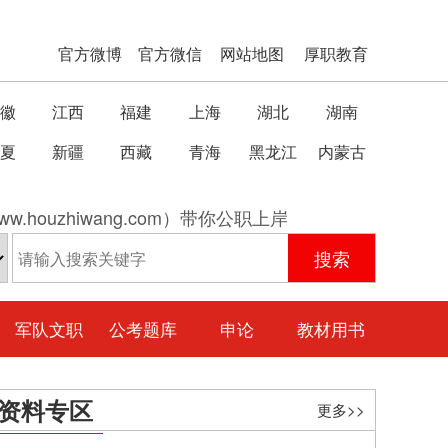
官方微博
官方微信
网站地图
厚职教育
徽
江西
福建
上海
湖北
湖南
夏
新疆
西藏
青海
黑龙江
内蒙古
w.houzhiwang.com）带你公职上岸
军队文职
公考题库
申论
教材用书
资料专区
更多>>