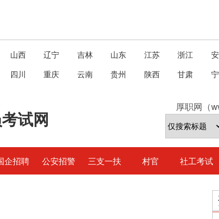
山西
辽宁
吉林
山东
江苏
浙江
安
四川
重庆
云南
贵州
陕西
甘肃
宁
厚职网（ww
员考试网
国企招聘
公安招警
三支一扶
村官
社工考试