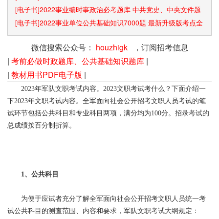
[电子书]2022事业编时事政治必考题库 中共党史、中央文件题
库已更新
[电子书]2022事业单位公共基础知识7000题 最新升级版考点全
覆盖
微信搜索公众号：
houzhigk
，订阅招考信息
|
考前必做时政题库、公共基础知识题库
|
|
教材用书PDF电子版
|
2023年军队文职考试内容。2023文职考试考什么？下面介绍一
下2023年文职考试内容。全军面向社会公开招考文职人员考试的笔
试环节包括公共科目和专业科目两项，满分均为100分。招录考试的
总成绩按百分制折算。
1、公共科目
为便于应试者充分了解全军面向社会公开招考文职人员统一考
试公共科目的测查范围、内容和要求，军队文职考试大纲规定：