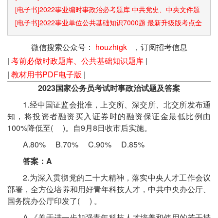
[电子书]2022事业编时事政治必考题库 中共党史、中央文件题
库已更新
[电子书]2022事业单位公共基础知识7000题 最新升级版考点全
覆盖
微信搜索公众号：
houzhigk
，订阅招考信息
|
考前必做时政题库、公共基础知识题库
|
|
教材用书PDF电子版
|
2023国家公务员考试时事政治试题及答案
1.经中国证监会批准，上交所、深交所、北交所发布通
知，将投资者融资买入证券时的融资保证金最低比例由
100%降低至( )。自9月8日收市后实施。
A.80% B.70% C.90% D.85%
答案：A
2.为深入贯彻党的二十大精神，落实中央人才工作会议
部署，全方位培养和用好青年科技人才，中共中央办公厅、
国务院办公厅印发了( ) 。
A.《关于进一步加强青年科技人才培养和使用的若干措