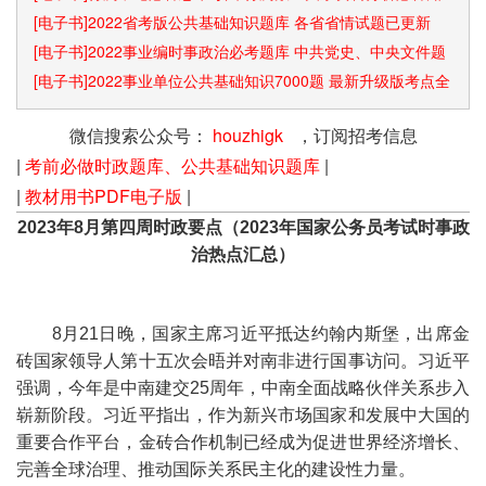
识点和速算技巧
[电子书]2022省考版公共基础知识题库 各省省情试题已更新
[电子书]2022事业编时事政治必考题库 中共党史、中央文件题
库已更新
[电子书]2022事业单位公共基础知识7000题 最新升级版考点全
覆盖
微信搜索公众号：
houzhigk
，订阅招考信息
|
考前必做时政题库、公共基础知识题库
|
|
教材用书PDF电子版
|
2023年8月第四周时政要点（2023年国家公务员考试时事政
治热点汇总）
8月21日晚，国家主席习近平抵达约翰内斯堡，出席金
砖国家领导人第十五次会晤并对南非进行国事访问。习近平
强调，今年是中南建交25周年，中南全面战略伙伴关系步入
崭新阶段。习近平指出，作为新兴市场国家和发展中大国的
重要合作平台，金砖合作机制已经成为促进世界经济增长、
完善全球治理、推动国际关系民主化的建设性力量。