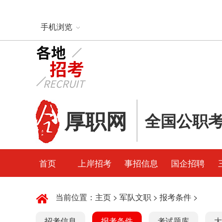
手机浏览
厚职网
全国公职
首页
上岸招考
事招信息
国企招聘
当前位置：
主页
>
军队文职
>
报考条件
>
招考信息
报考条件
考试题库
大