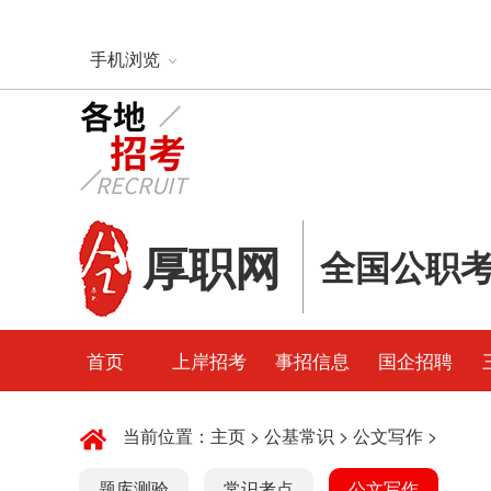
手机浏览
厚职网
全国公职
首页
上岸招考
事招信息
国企招聘
当前位置：
主页
>
公基常识
>
公文写作
>
题库测验
常识考点
公文写作