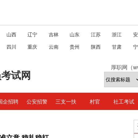
山西
辽宁
吉林
山东
江苏
浙江
安
四川
重庆
云南
贵州
陕西
甘肃
宁
厚职网（ww
员考试网
国企招聘
公安招警
三支一扶
村官
社工考试
准立意 稳扎稳打