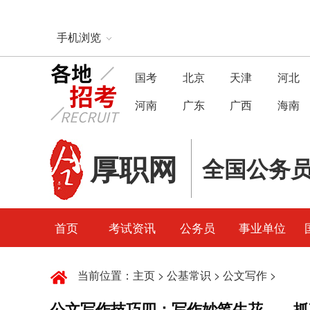
手机浏览
国考
北京
天津
河北
河南
广东
广西
海南
厚职网
全国公务
首页
考试资讯
公务员
事业单位
当前位置：
主页
>
公基常识
>
公文写作
>
公文写作技巧四：写作妙笔生花——抓