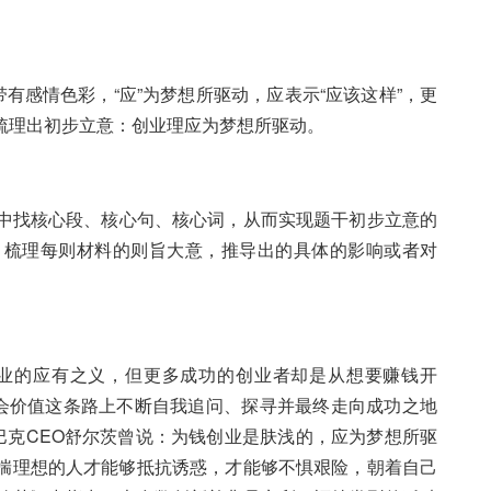
有感情色彩，“应”为梦想所驱动，应表示“应该这样”，更
梳理出初步立意：创业理应为梦想所驱动。
中找核心段、核心句、核心词，从而实现题干初步立意的
，梳理每则材料的则旨大意，推导出的具体的影响或者对
业的应有之义，但更多成功的创业者却是从想要赚钱开
社会价值这条路上不断自我追问、探寻并最终走向成功之地
巴克CEO舒尔茨曾说：为钱创业是肤浅的，应为梦想所驱
揣理想的人才能够抵抗诱惑，才能够不惧艰险，朝着自己