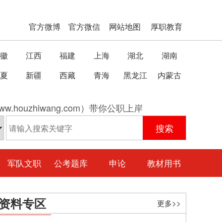
官方微博
官方微信
网站地图
厚职教育
徽
江西
福建
上海
湖北
湖南
夏
新疆
西藏
青海
黑龙江
内蒙古
w.houzhiwang.com）带你公职上岸
军队文职
公考题库
申论
教材用书
资料专区
更多>>