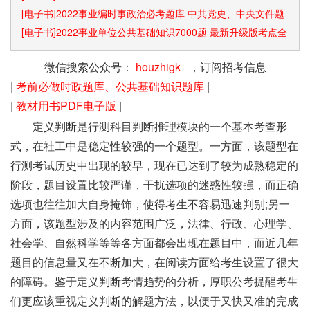
[电子书]2022事业编时事政治必考题库 中共党史、中央文件题
库已更新
[电子书]2022事业单位公共基础知识7000题 最新升级版考点全
覆盖
微信搜索公众号：
houzhigk
，订阅招考信息
|
考前必做时政题库、公共基础知识题库
|
|
教材用书PDF电子版
|
定义判断是行测科目判断推理模块的一个基本考查形
式，在社工中是稳定性较强的一个题型。一方面，该题型在
行测考试历史中出现的较早，现在已达到了较为成熟稳定的
阶段，题目设置比较严谨，干扰选项的迷惑性较强，而正确
选项也往往加大自身掩饰，使得考生不容易迅速判别;另一
方面，该题型涉及的内容范围广泛，法律、行政、心理学、
社会学、自然科学等等各方面都会出现在题目中，而近几年
题目的信息量又在不断加大，在阅读方面给考生设置了很大
的障碍。鉴于定义判断考情趋势的分析，厚职公考提醒考生
们更应该重视定义判断的解题方法，以便于又快又准的完成