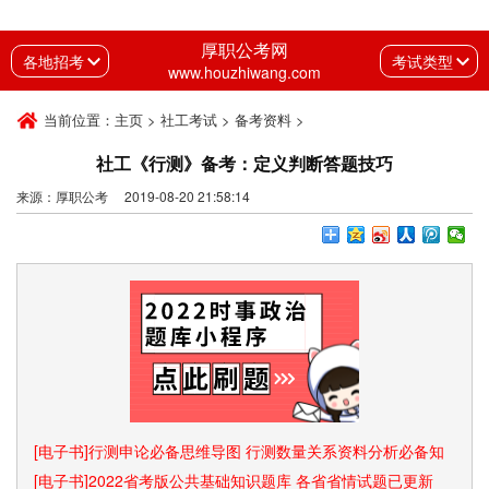
厚职公考网
各地招考
考试类型
www.houzhiwang.com
当前位置：
主页
>
社工考试
>
备考资料
>
社工《行测》备考：定义判断答题技巧
来源：厚职公考 2019-08-20 21:58:14
[电子书]行测申论必备思维导图 行测数量关系资料分析必备知
识点和速算技巧
[电子书]2022省考版公共基础知识题库 各省省情试题已更新