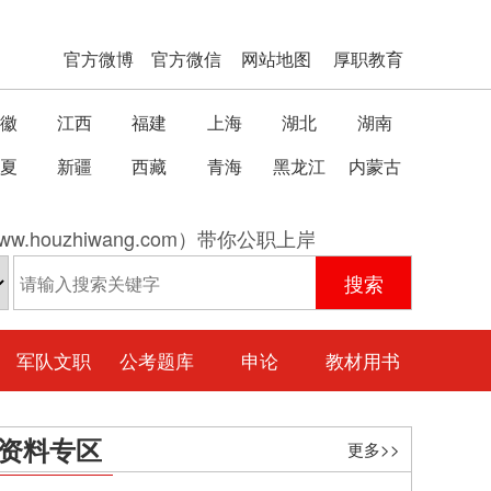
官方微博
官方微信
网站地图
厚职教育
徽
江西
福建
上海
湖北
湖南
夏
新疆
西藏
青海
黑龙江
内蒙古
w.houzhiwang.com）带你公职上岸
军队文职
公考题库
申论
教材用书
资料专区
更多>>