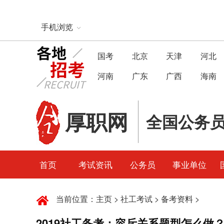
手机浏览
国考
北京
天津
河北
河南
广东
广西
海南
厚职网
全国公务
首页
考试资讯
公务员
事业单位
当前位置：
主页
>
社工考试
>
备考资料
>
2019社工备考：容斥关系题型怎么做