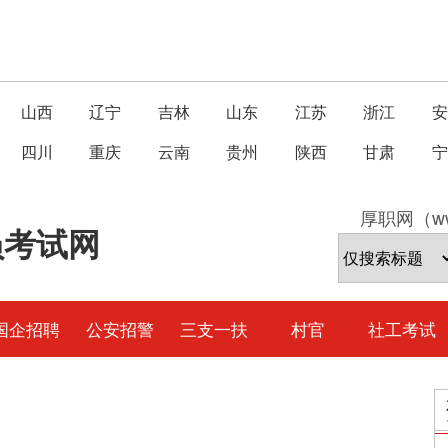
山西
辽宁
吉林
山东
江苏
浙江
安
四川
重庆
云南
贵州
陕西
甘肃
宁
厚职网（ww
员考试网
国企招聘
公安招警
三支一扶
村官
社工考试
？