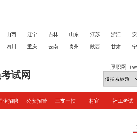
山西
辽宁
吉林
山东
江苏
浙江
安
四川
重庆
云南
贵州
陕西
甘肃
宁
厚职网（ww
员考试网
国企招聘
公安招警
三支一扶
村官
社工考试
总