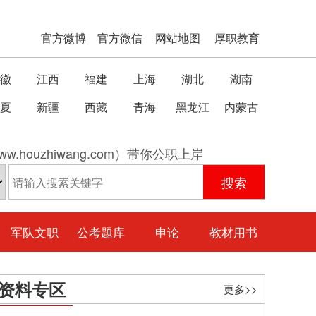
官方微博
官方微信
网站地图
厚职教育
徽
江西
福建
上海
湖北
湖南
夏
新疆
西藏
青海
黑龙江
内蒙古
w.houzhiwang.com）带你公职上岸
军队文职
公考题库
申论
教材用书
资料专区
更多>>