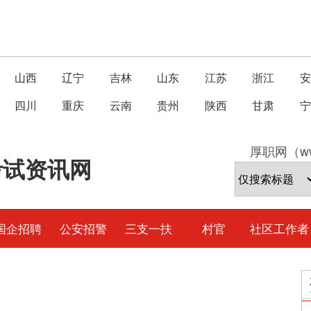
山西
辽宁
吉林
山东
江苏
浙江
安
四川
重庆
云南
贵州
陕西
甘肃
宁
厚职网（ww
考试资讯网
国企招聘
公安招警
三支一扶
村官
社区工作者