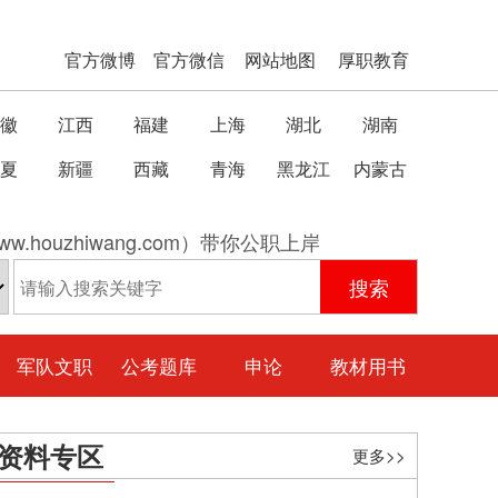
官方微博
官方微信
网站地图
厚职教育
徽
江西
福建
上海
湖北
湖南
夏
新疆
西藏
青海
黑龙江
内蒙古
w.houzhiwang.com）带你公职上岸
军队文职
公考题库
申论
教材用书
资料专区
更多>>