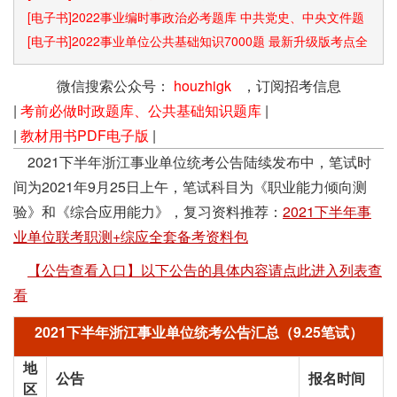
[电子书]2022事业编时事政治必考题库 中共党史、中央文件题
库已更新
[电子书]2022事业单位公共基础知识7000题 最新升级版考点全
覆盖
微信搜索公众号：
houzhigk
，订阅招考信息
|
考前必做时政题库、公共基础知识题库
|
|
教材用书PDF电子版
|
2021下半年浙江事业单位统考公告陆续发布中，笔试时
间为2021年9月25日上午，笔试科目为《职业能力倾向测
验》和《综合应用能力》，复习资料推荐：
2021下半年事
业单位联考职测+综应全套备考资料包
【公告查看入口】以下公告的具体内容请点此进入列表查
看
2021下半年浙江事业单位统考公告汇总（9.25笔试）
地
公告
报名时间
区