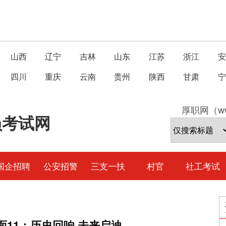
山西
辽宁
吉林
山东
江苏
浙江
安
四川
重庆
云南
贵州
陕西
甘肃
宁
厚职网（ww
员考试网
国企招聘
公安招警
三支一扶
村官
社工考试
面11：历史回响 未来启迪