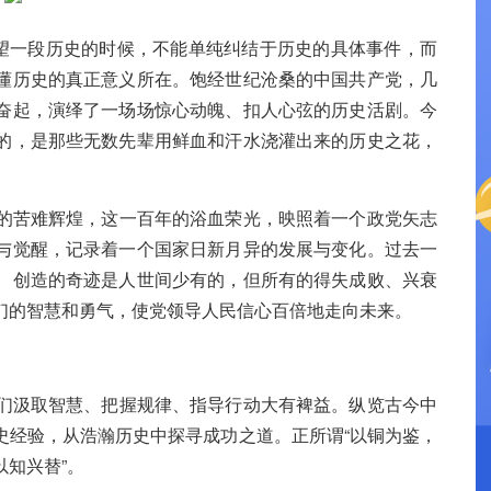
望一段历史的时候，不能单纯纠结于历史的具体事件，而
懂历史的真正意义所在。饱经世纪沧桑的中国共产党，几
奋起，演绎了一场场惊心动魄、扣人心弦的历史活剧。今
的，是那些无数先辈用鲜血和汗水浇灌出来的历史之花，
的苦难辉煌，这一百年的浴血荣光，映照着一个政党矢志
与觉醒，记录着一个国家日新月异的发展与变化。过去一
、创造的奇迹是人世间少有的，但所有的得失成败、兴衰
们的智慧和勇气，使党领导人民信心百倍地走向未来。
们汲取智慧、把握规律、指导行动大有裨益。纵览古今中
史经验，从浩瀚历史中探寻成功之道。正所谓“以铜为鉴，
知兴替”。