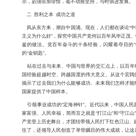
示，必须倍加珍惜，毫不动摇坚持，与时俱进发展。
二 胜利之本 成功之道
风从东方来，潮自中国涌。现在，人们都在谈论“中
主义为什么好”，探究中国共产党何以百年风华正茂
鉴的做法。党百年奋斗的十条经验，闪耀着夺目的“
的“金钥匙”。
站在过去与未来、中国与世界的交汇点上，以百年
国经验超越时空、跨越国度的伟大意义。从这个宏阔
揭示了过去我们为什么能够成功、未来我们怎样才能
国家提供了中国样本。
引领事业成功的“定海神针”。近代以来，中国人民
家富强、人民幸福，简而言之就是“打江山”和“守江山
产党登上历史舞台，才团结带领人民打下红色江山、建
住了，还领导人民创造了举世瞩目的伟大成就，让这