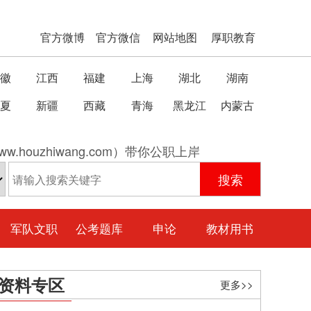
官方微博
官方微信
网站地图
厚职教育
徽
江西
福建
上海
湖北
湖南
夏
新疆
西藏
青海
黑龙江
内蒙古
w.houzhiwang.com）带你公职上岸
军队文职
公考题库
申论
教材用书
资料专区
更多>>