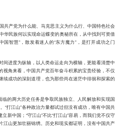
国共产党为什么能、马克思主义为什么行、中国特色社会
、中华民族何以实现命运蝶变的奥秘所在，从中找到可资借
中国智慧”，散发着迷人的“东方魔力”，是打开成功之门
时间进度为纵轴，以人类命运走向为横轴，更能看清楚中
的视角来看，中国共产党百年奋斗积累的宝贵经验，不仅
继续成功的深刻道理，也为那些尚在迷茫中徘徊和探索的
面临的两大历史任务是争取民族独立、人民解放和实现国
”。“打江山”各种政治力量都试过但没有成功，唯有中国共
立新中国；“守江山”不比“打江山”容易，而我们党不仅守
片江山更加壮丽锦绣。历史和现实都证明，没有中国共产