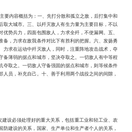
，主要内容概括为：一、先打分散和孤立之敌，后打集中和
后取大城市。三、以歼灭敌人有生力量为主要目标，不以
对优势兵力，四面包围敌人，力求全歼，不使漏网。五、
准备，力求在敌我条件对比下有胜利的把握。六、发扬勇
、力求在运动中歼灭敌人，同时，注重阵地攻击战术，夺
守备薄弱的据点和城市，坚决夺取之。一切敌人有中等程
机夺取之。一切敌人守备强固的据点和城市，则等候条件
部人员，补充自己。十、善于利用两个战役之间的间隙，
主义建设必须处理好的重大关系，包括重工业和轻工业、农
国防建设的关系，国家、生产单位和生产者个人的关系，