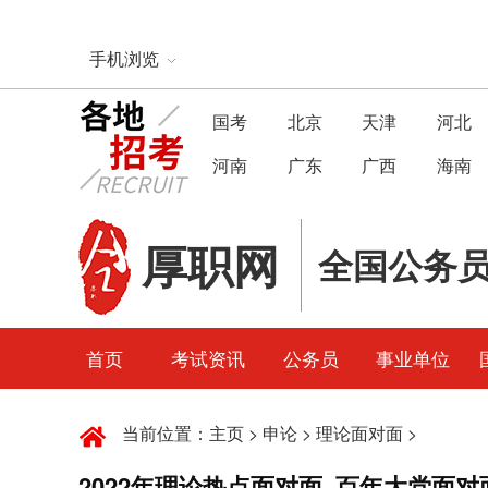
手机浏览
国考
北京
天津
河北
河南
广东
广西
海南
厚职网
全国公务
首页
考试资讯
公务员
事业单位
当前位置：
主页
>
申论
>
理论面对面
>
2022年理论热点面对面_百年大党面对