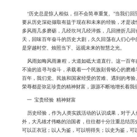
“历史总是惊人相似，但不会简单重复。”当我们回
要从历史深处撷取有益于现在和未来的经验，才是读
多风雨几多磨砺，几经坎坷几经淬炼，几回挫折几回
天，回味百年奋斗的历史大剧，久久回荡在人们心中
是穿越时空、烛照当下、远观未来的智慧之光。
风雨如晦风雨兼程，大道如砥大道直行。这一百年
不渝的追寻与奋斗，承载着一个民族刻骨铭心的磨难
百年，我们党、民族和国家经受的苦难、遇到的考验
荣辱都是弥足珍贵的精神财富，源源不断地增长着我
一 宝贵经验 精神财富
历史经验，作为人类实践活动的认识成果，对于人
外，大凡雄才伟略的治国者，往往都十分注重总结历
可以正衣冠；以人为鉴，可以明得失；以史为鉴，可以