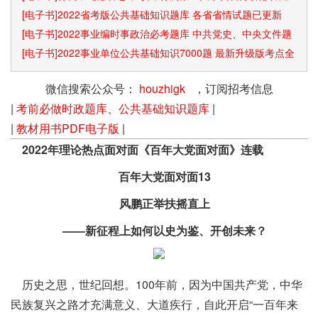
识点和速算技巧
[电子书]2022省考版公共基础知识题库 各省省情试题已更新
[电子书]2022事业编时事政治必考题库 中共党史、中央文件题
库已更新
[电子书]2022事业单位公共基础知识7000题 最新升级版考点全
覆盖
微信搜索公众号：
houzhigk
，订阅招考信息
|
考前必做时政题库、公共基础知识题库
|
|
教材用书PDF电子版
|
2022年理论热点面对面《百年大党面对面》连载
百年大党面对面13
风鹏正举扶摇直上
——新征程上如何以史为鉴、开创未来？
历史之思，世纪回想。100年前，因为中国共产党，中华
民族复兴之路才充满意义、大道疾行，自此开启“一百年来