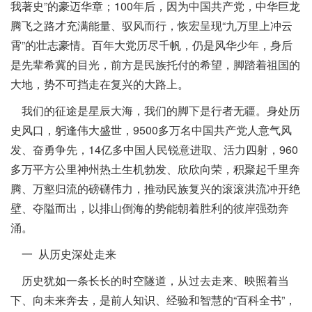
我著史”的豪迈华章；100年后，因为中国共产党，中华巨龙
腾飞之路才充满能量、驭风而行，恢宏呈现“九万里上冲云
霄”的壮志豪情。百年大党历尽千帆，仍是风华少年，身后
是先辈希冀的目光，前方是民族托付的希望，脚踏着祖国的
大地，势不可挡走在复兴的大路上。
我们的征途是星辰大海，我们的脚下是行者无疆。身处历
史风口，躬逢伟大盛世，9500多万名中国共产党人意气风
发、奋勇争先，14亿多中国人民锐意进取、活力四射，960
多万平方公里神州热土生机勃发、欣欣向荣，积聚起千里奔
腾、万壑归流的磅礴伟力，推动民族复兴的滚滚洪流冲开绝
壁、夺隘而出，以排山倒海的势能朝着胜利的彼岸强劲奔
涌。
一 从历史深处走来
历史犹如一条长长的时空隧道，从过去走来、映照着当
下、向未来奔去，是前人知识、经验和智慧的“百科全书”，