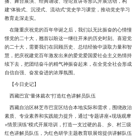
播、舞台展演、经典诵读、理论宣讲等形式开展活动，构
建“体验式、沉浸式、流动式”党史学习课堂，推动党史学习
教育走深走实。
在隆重庆祝党的百年华诞之后，我们以无比振奋的心情憧
憬党的二十大，翘首以盼这一继往开来的历史时刻。喜迎党
的二十大，需要我们在回顾历史、总结经验中汲取力量和智
慧，把庆祝建党百年激发出来的爱党爱国爱社会主义热情持
续下去，把团结奋斗的精气神振奋起来，在全党全社会形成
自信自强、奋发奋进的浓厚氛围。
【今日史记】
西藏巴宜“量体裁衣”打造红色讲解员队伍
西藏自治区林芝市巴宜区结合本地实际和需求，围绕政治
素质、专业素养和实践能力提升，通过“专题讲座+现场观摩
+情景演练”模式开展培训，打造一支过硬的县、乡、村三级
红色讲解员队伍，为红色研学主题教育联展馆提供讲解队伍