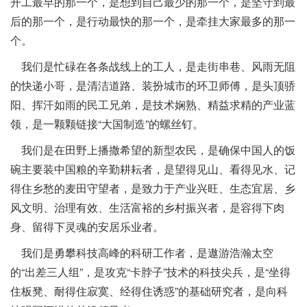
开工最早的那一个，是想到自己最少的那一个，是坚守到最
后的那一个，是行动最快的那一个，是牵挂大家最多的那一
个。
我们是忙碌在各条战线上的工人，是走街串巷、风雨无阻
的快递小哥，是清洁道路、装扮城市的环卫师傅，是头顶骄
阳、挥汗如雨的民工兄弟，是技术娴熟、精益求精的产业蓝
领，是一颗颗链接“大国制造”的螺丝钉。
我们是在田野上播撒希望的新型农民，是确保中国人的饭
碗主要装中国粮的辛勤耕耘者，是望得见山、看得见水、记
得住乡愁的麦田守望者，是致力于产业兴旺、生态宜居、乡
风文明、治理有效、生活富裕的乡村振兴者，是容得下肉
身、留得下灵魂的安居乐业者。
我们是勇攀科技高峰的科研工作者，是遨游浩瀚太空
的“出差三人组”，是攻克“卡脖子”技术的科技尖兵，是“坐得
住板凳、耐得住寂寞、经得住诱惑”的基础研究者，是向科