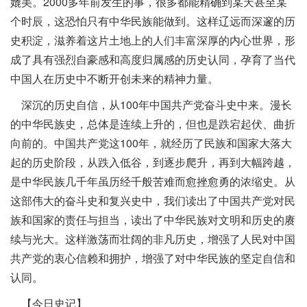
媲美。2000多年前发生的事，很多都能精确到某天甚至某
个时辰，这恐怕只有中华民族能做到。这样辽远而深邃的历
史积淀，滋养着这片土地上的人们丰富深厚的内心世界，形
成了具有强烈自豪感和高度归属感的历史认同，孕育了当代
中国人在历史中不断开创未来的精神力量。
深沉的历史自信，从100年中国共产党奋斗史中来。漫长
的中华民族史，总体是连续上升的，但也是跌宕起伏、曲折
向前的。中国共产党这100年，就经历了民族和国家大落大
起的历史阶段，从跌入低谷，到逐步爬升，再到大幅跨越，
是中华民族几千年虽历经千般苦难而愈挫愈勇的浓缩史。从
这部伟大的奋斗史和复兴史中，我们读出了中国共产党对民
族和国家的责任与担当，读出了中华民族对文明和历史的赓
续与光大。这样激荡而壮阔的非凡历史，增强了人民对中国
共产党的衷心信赖和拥护，增强了对中华民族的坚定自信和
认同。
【今日史记】